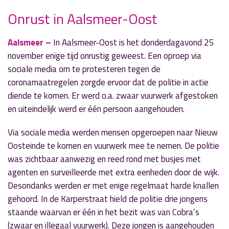
Onrust in Aalsmeer-Oost
Aalsmeer –
In Aalsmeer-Oost is het donderdagavond 25
» Volgend nieuwsbericht
november enige tijd onrustig geweest. Een oproep via
Vervoerregio zoekt leden voor reizigerspanel
sociale media om te protesteren tegen de
27 november 2021
coronamaatregelen zorgde ervoor dat de politie in actie
diende te komen. Er werd o.a. zwaar vuurwerk afgestoken
« Vorig nieuwsbericht
en uiteindelijk werd er één persoon aangehouden.
Bazar Experience levert € 8325,11 op
25 november 2021
Via sociale media werden mensen opgeroepen naar Nieuw
Oosteinde te komen en vuurwerk mee te nemen. De politie
was zichtbaar aanwezig en reed rond met busjes met
agenten en surveilleerde met extra eenheden door de wijk.
Desondanks werden er met enige regelmaat harde knallen
gehoord. In de Karperstraat hield de politie drie jongens
staande waarvan er één in het bezit was van Cobra’s
(zwaar en illegaal vuurwerk). Deze jongen is aangehouden