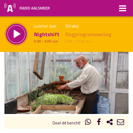
RADIO AALSMEER
Luister live:
Straks:
Nightshift
Dagprogrammering
0.00 - 6.00 uur
6.00 - 15.00 uur
uur 1 van x
Vorig uur
Volgend uur
Inklappen
Deel dit bericht!