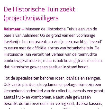
De Historische Tuin zoekt
(project)vrijwilligers
» Volgend nieuwsbericht
COVID-besmettingen blijven ook in Aalsmeer
dalen
Aalsmeer –
Museum de Historische Tuin is een van de
14 december 2021
parels van Aalsmeer. Op de grond van een voormalige
kwekerij in het dorpscentrum vind je een prachtig, ‘levend’
« Vorig nieuwsbericht
museum met de officiële status van botanische tuin. De
Drugsvoorlichting in Aalsmeer-centrum
Historische Tuin vertelt het verhaal van de roemruchte
14 december 2021
tuinbouwgeschiedenis, maar is ook belangrijk als museum
dat historische gewassen teelt en in stand houdt.
Tot de specialiteiten behoren rozen, dahlia’s en seringen.
Ook vaste planten als cyclamen en pelargoniums zijn een
kenmerkend onderdeel van de collectie, evenals een groot
aantal fruit- en vormbomen. Naast vele gewassen
beschikt de tuin over een mini-veilingzaal, diverse kassen,