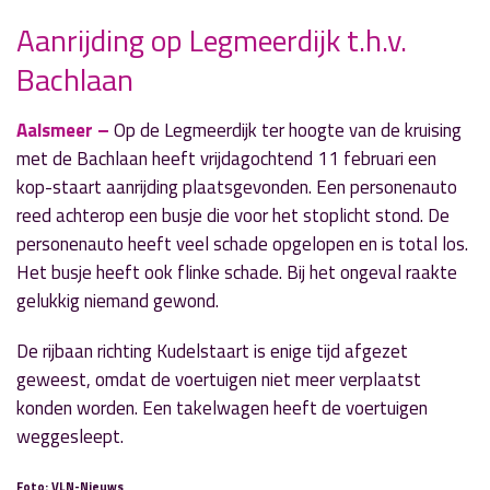
Aanrijding op Legmeerdijk t.h.v.
Bachlaan
» Volgend nieuwsbericht
Aanleg OLV-uitgang gestart
Aalsmeer –
Op de Legmeerdijk ter hoogte van de kruising
14 februari 2022
met de Bachlaan heeft vrijdagochtend 11 februari een
kop-staart aanrijding plaatsgevonden. Een personenauto
« Vorig nieuwsbericht
reed achterop een busje die voor het stoplicht stond. De
Speciale editie Walk & Talk bij Bibliotheek
personenauto heeft veel schade opgelopen en is total los.
10 februari 2022
Het busje heeft ook flinke schade. Bij het ongeval raakte
gelukkig niemand gewond.
De rijbaan richting Kudelstaart is enige tijd afgezet
geweest, omdat de voertuigen niet meer verplaatst
konden worden. Een takelwagen heeft de voertuigen
weggesleept.
Foto: VLN-Nieuws