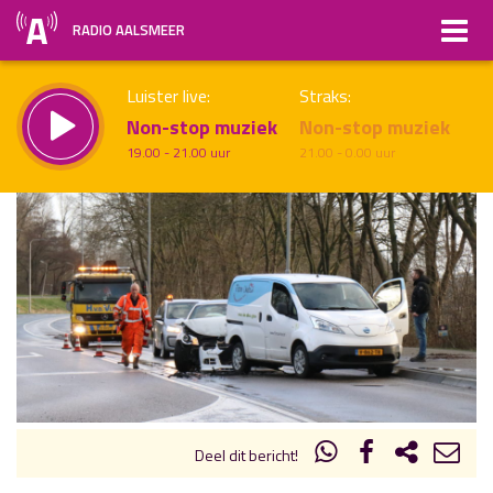
RADIO AALSMEER
Luister live:
Straks:
Non-stop muziek
Non-stop muziek
19.00 - 21.00 uur
21.00 - 0.00 uur
uur 1 van x
Vorig uur
Volgend uur
Inklappen
Deel dit bericht!