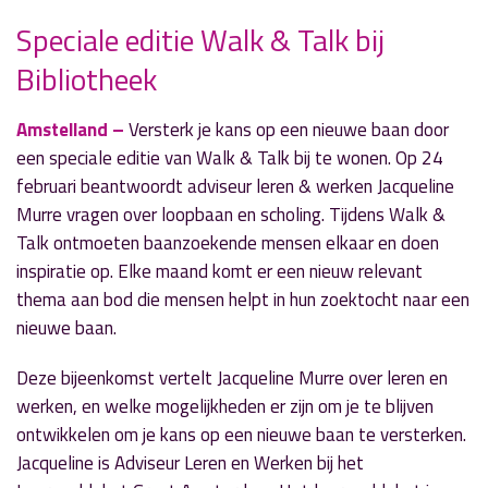
Speciale editie Walk & Talk bij
Bibliotheek
» Volgend nieuwsbericht
Aanrijding op Legmeerdijk t.h.v. Bachlaan
Amstelland –
Versterk je kans op een nieuwe baan door
11 februari 2022
een speciale editie van Walk & Talk bij te wonen. Op 24
februari beantwoordt adviseur leren & werken Jacqueline
« Vorig nieuwsbericht
Murre vragen over loopbaan en scholing. Tijdens Walk &
Locaties babbelbankjes bekend gemaakt
Talk ontmoeten baanzoekende mensen elkaar en doen
10 februari 2022
inspiratie op. Elke maand komt er een nieuw relevant
thema aan bod die mensen helpt in hun zoektocht naar een
nieuwe baan.
Deze bijeenkomst vertelt Jacqueline Murre over leren en
werken, en welke mogelijkheden er zijn om je te blijven
ontwikkelen om je kans op een nieuwe baan te versterken.
Jacqueline is Adviseur Leren en Werken bij het