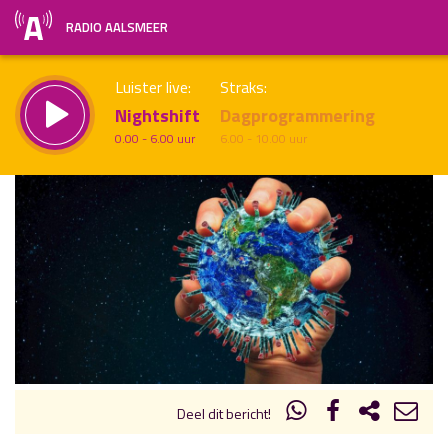
RADIO AALSMEER
Luister live:
Straks:
Nightshift
Dagprogrammering
0.00 - 6.00 uur
6.00 - 10.00 uur
uur 1 van x
Vorig uur
Volgend uur
Inklappen
Deel dit bericht!