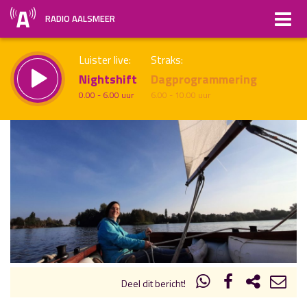
RADIO AALSMEER
Luister live:
Straks:
Nightshift
Dagprogrammering
0.00 - 6.00 uur
6.00 - 10.00 uur
uur 1 van x
Vorig uur
Volgend uur
Inklappen
Deel dit bericht!