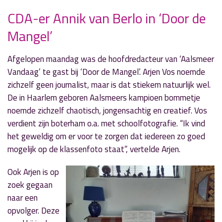
CDA-er Annik van Berlo in ‘Door de
Mangel’
» Volgend nieuwsbericht
Piano en viool bij 'Intermezzo'
14 juni 2022
Afgelopen maandag was de hoofdredacteur van ‘Aalsmeer
Vandaag’ te gast bij ‘Door de Mangel’. Arjen Vos noemde
« Vorig nieuwsbericht
zichzelf geen journalist, maar is dat stiekem natuurlijk wel.
'Back to the 80s' in extra lange
De in Haarlem geboren Aalsmeers kampioen bommetje
'Aalsmeer by Night' in juni
noemde zichzelf chaotisch, jongensachtig en creatief. Vos
14 juni 2022
verdient zijn boterham o.a. met schoolfotografie. “Ik vind
het geweldig om er voor te zorgen dat iedereen zo goed
mogelijk op de klassenfoto staat”, vertelde Arjen.
Ook Arjen is op
zoek gegaan
naar een
opvolger. Deze