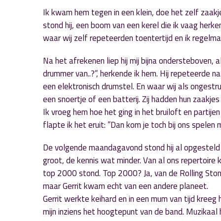
Ik kwam hem tegen in een klein, doe het zelf zaakj
stond hij, een boom van een kerel die ik vaag herke
waar wij zelf repeteerden toentertijd en ik regelm
Na het afrekenen liep hij mij bijna ondersteboven, al 
drummer van..?”, herkende ik hem. Hij repeteerde 
een elektronisch drumstel. En waar wij als ongestru
een snoertje of een batterij. Zij hadden hun zaakjes
Ik vroeg hem hoe het ging in het bruiloft en partijen 
flapte ik het eruit: ”Dan kom je toch bij ons spelen
De volgende maandagavond stond hij al opgesteld 
groot, de kennis wat minder. Van al ons repertoire k
top 2000 stond. Top 2000? Ja, van de Rolling Stone
maar Gerrit kwam echt van een andere planeet.
Gerrit werkte keihard en in een mum van tijd kreeg 
mijn inziens het hoogtepunt van de band. Muzikaa