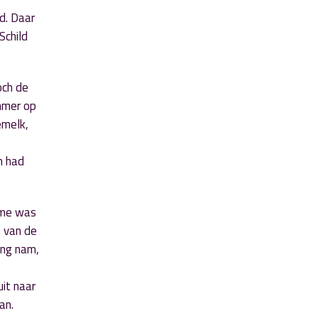
d. Daar
Schild
toch de
mmer op
emelk,
in had
sme was
n van de
ing nam,
uit naar
an.