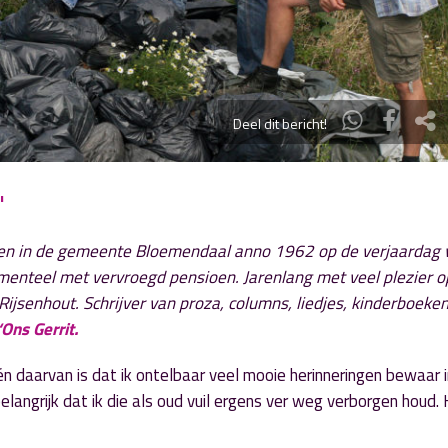
Deel dit bericht!
'
boren in de gemeente Bloemendaal anno 1962 op de verjaardag v
enteel met vervroegd pensioen. Jarenlang met veel plezier o
senhout. Schrijver van proza, columns, liedjes, kinderboeke
‘Ons Gerrit
.
én daarvan is dat ik ontelbaar veel mooie herinneringen bewaar i
elangrijk dat ik die als oud vuil ergens ver weg verborgen houd.