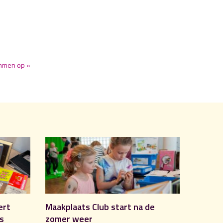
ammen op »
ert
Maakplaats Club start na de
is
zomer weer