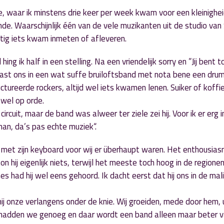
e, waar ik minstens drie keer per week kwam voor een kleinighei
nde. Waarschijnlijk één van de vele muzikanten uit de studio van 
atig iets kwam inmeten of afleveren.
hing ik half in een stelling. Na een vriendelijk sorry en ”Jij bent 
naast ons in een wat suffe bruiloftsband met nota bene een dru
ctureerde rockers, altijd wel iets kwamen lenen. Suiker of koffi
 wel op orde.
circuit, maar de band was alweer ter ziele zei hij. Voor ik er erg 
 man, da’s pas echte muziek“.
met zijn keyboard voor wij er überhaupt waren. Het enthousia
on hij eigenlijk niets, terwijl het meeste toch hoog in de regione
s had hij wel eens gehoord. Ik dacht eerst dat hij ons in de mal
hij onze verlangens onder de knie. Wij groeiden, mede door hem, 
l hadden we genoeg en daar wordt een band alleen maar beter v