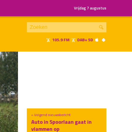
Vrijdag 7 augustus
105.9 FM
DAB+ 5D
Je luistert nu naar
uur 1 van x
«
Vorig uur
Volgend uur
»
» Volgend nieuwsbericht
Auto in Spoorlaan gaat in
vlammen op