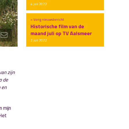
4 juli 2022
« Vorig nieuwsbericht
Historische film van de
maand juli op TV Aalsmeer
2 juli 2022
an zijn
p de
n en
n mijn
 Het