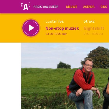
RADIO AALSMEER
NIEUWS
AGENDA
GIDS
Luister live:
Straks:
Non-stop muziek
Nightshift
23.00 - 0.00 uur
0.00 - 6.00 uur
Inklappen