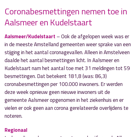
Coronabesmettingen nemen toe in
» Volgend nieuwsbericht
Aalsmeer en Kudelstaart
Wethouder Kikkert ondertekent Regionaal
Taalakkoord
20 september 2022
Aalsmeer/Kudelstaart
– Ook de afgelopen week was er
in de meeste Amstelland gemeenten weer sprake van een
« Vorig nieuwsbericht
stijging in het aantal coronagevallen. Alleen in Amstelveen
Thema Groot Aalsmeers Dictee 2022 is ‘Een
daalde het aantal besmettingen licht. In Aalsmeer en
nieuw begin’
Kudelstaart nam het aantal toe met 31 meldingen tot 59
20 september 2022
besmettingen. Dat betekent 181,8 (was: 86,3)
coronabesmettingen per 100.000 inwoners. Er werden
deze week opnieuw geen nieuwe inwoners uit de
gemeente Aalsmeer opgenomen in het ziekenhuis en er
vielen er ook geen aan corona gerelateerde overlijdens te
noteren.
Regionaal