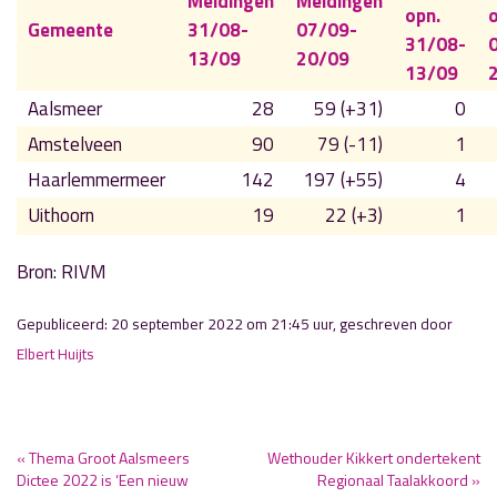
Meldingen
Meldingen
opn.
o
Gemeente
31/08-
07/09-
31/08-
13/09
20/09
13/09
Aalsmeer
28
59 (+31)
0
Amstelveen
90
79 (-11)
1
Haarlemmermeer
142
197 (+55)
4
Uithoorn
19
22 (+3)
1
Bron: RIVM
Gepubliceerd: 20 september 2022 om 21:45 uur, geschreven door
Elbert Huijts
« Thema Groot Aalsmeers
Wethouder Kikkert ondertekent
Dictee 2022 is ‘Een nieuw
Regionaal Taalakkoord »