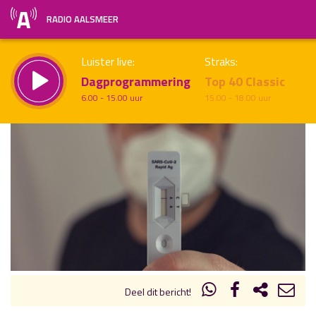
RADIO AALSMEER
Luister live:
Straks:
Dagprogrammering
Top 40 Classic
6.00 - 15.00 uur
15.00 - 18.00 uur
uur 1 van x
Vorig uur
Volgend uur
Inklappen
Deel dit bericht!