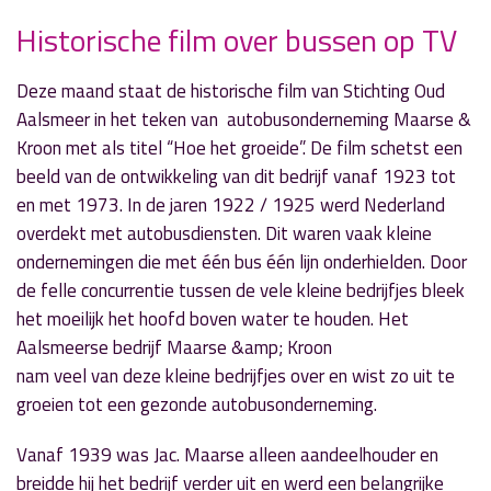
Historische film over bussen op TV
Deze maand staat de historische film van Stichting Oud
» Volgend nieuwsbericht
Aalsmeer in het teken van autobusonderneming Maarse &
Pieter Eggermont in ‘Door de Mangel’
Kroon met als titel “Hoe het groeide”. De film schetst een
5 december 2022
beeld van de ontwikkeling van dit bedrijf vanaf 1923 tot
en met 1973. In de jaren 1922 / 1925 werd Nederland
« Vorig nieuwsbericht
overdekt met autobusdiensten. Dit waren vaak kleine
Raymond Mens en Anja de Die bij 'Echt Esther'
ondernemingen die met één bus één lijn onderhielden. Door
5 december 2022
de felle concurrentie tussen de vele kleine bedrijfjes bleek
het moeilijk het hoofd boven water te houden. Het
Aalsmeerse bedrijf Maarse &amp; Kroon
nam veel van deze kleine bedrijfjes over en wist zo uit te
groeien tot een gezonde autobusonderneming.
Vanaf 1939 was Jac. Maarse alleen aandeelhouder en
breidde hij het bedrijf verder uit en werd een belangrijke