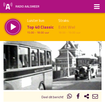
RADIO AALSMEER
Luister live:
Straks:
Top 40 Classic
Echt Wel
15.00 - 18.00 uur
18.00 - 19.00 uur
uur 1 van x
Vorig uur
Volgend uur
Inklappen
Deel dit bericht!