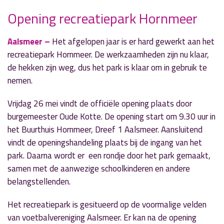
Opening recreatiepark Hornmeer
Aalsmeer –
Het afgelopen jaar is er hard gewerkt aan het
» Volgend nieuwsbericht
recreatiepark Hornmeer. De werkzaamheden zijn nu klaar,
Uniek Sporten Uitleen officieel van start
de hekken zijn weg, dus het park is klaar om in gebruik te
22 mei 2023
nemen.
« Vorig nieuwsbericht
Vrijdag 26 mei vindt de officiële opening plaats door
44e Dorpentocht op zondag 4 juni
burgemeester Oude Kotte. De opening start om 9.30 uur in
22 mei 2023
het Buurthuis Hornmeer, Dreef 1 Aalsmeer. Aansluitend
vindt de openingshandeling plaats bij de ingang van het
park. Daarna wordt er een rondje door het park gemaakt,
samen met de aanwezige schoolkinderen en andere
belangstellenden.
Het recreatiepark is gesitueerd op de voormalige velden
van voetbalvereniging Aalsmeer. Er kan na de opening