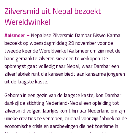
Zilversmid uit Nepal bezoekt
Wereldwinkel
» Volgend nieuwsbericht
BeterBuren: Buurtbemiddeling voor Vreedzaam
Samenleven
Aalsmeer –
Nepalese Zilversmid Dambar Biswo Karma
20 november 2023
bezoekt op woensdagmiddag 29 november voor de
tweede keer de Wereldwinkel Aalsmeer om zijn met de
« Vorig nieuwsbericht
hand gemaakte zilveren sieraden te verkopen. De
Sportuitslagen zondag 19 november
opbrengst gaat volledig naar Nepal, waar Dambar een
19 november 2023
zilverfabriek runt die kansen biedt aan kansarme jongeren
uit de laagste kaste.
Geboren in een gezin van de laagste kaste, kon Dambar
dankzij de stichting Nederland-Nepal een opleiding tot
zilversmid volgen. Jaarlijks komt hij naar Nederland om zijn
unieke creaties te verkopen, cruciaal voor zijn fabriek na de
economische crisis en aardbevingen die het toerisme in