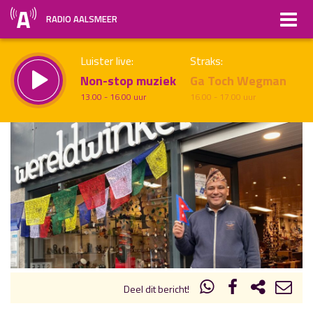
RADIO AALSMEER
Luister live:
Straks:
Non-stop muziek
Ga Toch Wegman
13.00 - 16.00 uur
16.00 - 17.00 uur
uur 1 van x
Vorig uur
Volgend uur
Inklappen
Deel dit bericht!