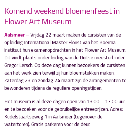
Komend weekend bloemenfeest in
» Volgend nieuwsbericht
Flower Art Museum
Uitkijktoren langs Kaagbaan om
werkzaamheden te bekijken
20 maart 2024
Aalsmeer –
Vrijdag 22 maart maken de cursisten van de
opleiding International Master Florist van het Boerma
« Vorig nieuwsbericht
instituut hun examenopdrachten in het Flower Art Museum.
Aalsmeer neemt opnieuw deel aan NK
Dit vindt plaats onder leiding van de Duitse meesterbinder
Tegelwippen
Gregor Lersch. Op deze dag kunnen bezoekers de cursisten
19 maart 2024
aan het werk zien terwijl zij hun bloemstukken maken.
Zaterdag 23 en zondag 24 maart zijn de arrangementen te
bewonderen tijdens de reguliere openingstijden.
Het museum is al deze dagen open van 13.00 – 17.00 uur
en te bezoeken voor de gebruikelijke entreeprijzen. Adres:
Kudelstaartseweg 1 in Aalsmeer (tegenover de
watertoren). Gratis parkeren voor de deur.