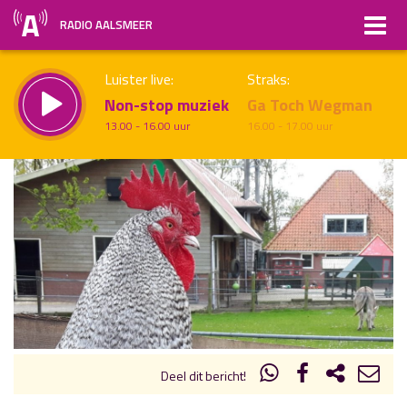
RADIO AALSMEER
Luister live:
Straks:
Non-stop muziek
Ga Toch Wegman
13.00 - 16.00 uur
16.00 - 17.00 uur
uur 1 van x
Vorig uur
Volgend uur
Inklappen
Deel dit bericht!