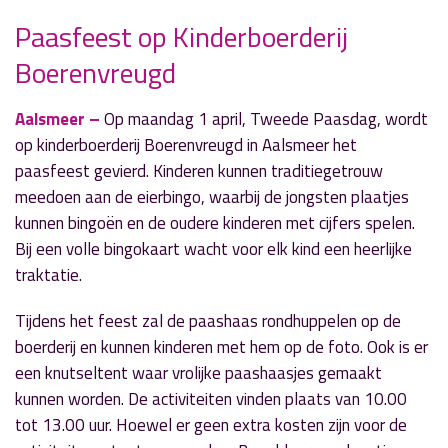
Paasfeest op Kinderboerderij
Boerenvreugd
» Volgend nieuwsbericht
Sportuitslagen zondag 24 maart
Aalsmeer –
Op maandag 1 april, Tweede Paasdag, wordt
24 maart 2024
op kinderboerderij Boerenvreugd in Aalsmeer het
paasfeest gevierd. Kinderen kunnen traditiegetrouw
« Vorig nieuwsbericht
meedoen aan de eierbingo, waarbij de jongsten plaatjes
Dit jaar geen tweede editie 'Live on The Rock'
kunnen bingoën en de oudere kinderen met cijfers spelen.
24 maart 2024
Bij een volle bingokaart wacht voor elk kind een heerlijke
traktatie.
Tijdens het feest zal de paashaas rondhuppelen op de
boerderij en kunnen kinderen met hem op de foto. Ook is er
een knutseltent waar vrolijke paashaasjes gemaakt
kunnen worden. De activiteiten vinden plaats van 10.00
tot 13.00 uur. Hoewel er geen extra kosten zijn voor de