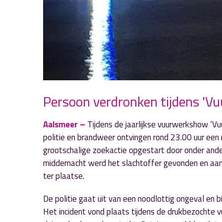
Persoon verdronken tijdens 'Vuu
Aalsmeer –
Tijdens de jaarlijkse vuurwerkshow ‘V
politie en brandweer ontvingen rond 23.00 uur een 
grootschalige zoekactie opgestart door onder an
middernacht werd het slachtoffer gevonden en aa
ter plaatse.
De politie gaat uit van een noodlottig ongeval en 
Het incident vond plaats tijdens de drukbezochte 