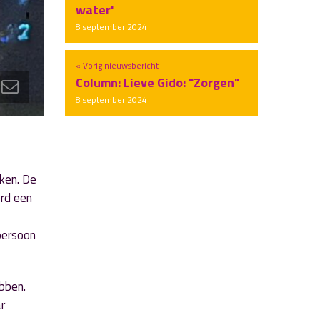
water'
8 september 2024
« Vorig nieuwsbericht
Column: Lieve Gido: "Zorgen"
8 september 2024
nken. De
erd een
persoon
ebben.
r