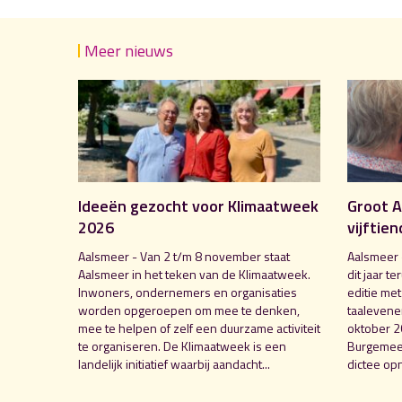
Meer nieuws
Ideeën gezocht voor Klimaatweek
Groot A
2026
vijftien
Aalsmeer - Van 2 t/m 8 november staat
Aalsmeer 
Aalsmeer in het teken van de Klimaatweek.
dit jaar te
Inwoners, ondernemers en organisaties
editie me
worden opgeroepen om mee te denken,
taalevenem
mee te helpen of zelf een duurzame activiteit
oktober 2
te organiseren. De Klimaatweek is een
Burgemees
landelijk initiatief waarbij aandacht...
dictee opn