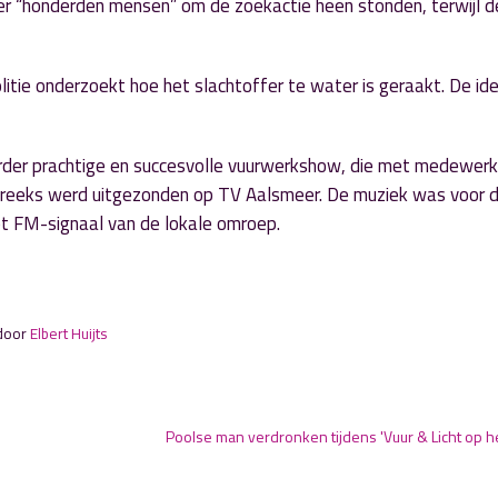
er “honderden mensen” om de zoekactie heen stonden, terwijl d
itie onderzoekt hoe het slachtoffer te water is geraakt. De ide
verder prachtige en succesvolle vuurwerkshow, die met medewerk
treeks werd uitgezonden op TV Aalsmeer. De muziek was voor 
et FM-signaal van de lokale omroep.
 door
Elbert Huijts
Poolse man verdronken tijdens 'Vuur & Licht op he