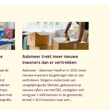
de
Aalsmeer trekt meer nieuwe
inwoners dan er vertrekken
aat de
Aalsmeer - Aalsmeer heeft er in 2025 meer
k
nieuwe inwoners bij gekregen dan er zijn
ind
vertrokken. Volgens onderzoek van
nderen
vergelijkingssite Slimster, gebaseerd op
shops
nieuwe cijfers van het CBS, vestigden zich
aken met
vorig jaar 1.468 mensen in de gemeente,
ografie,
terwijl 1.343 inwoners naar een...