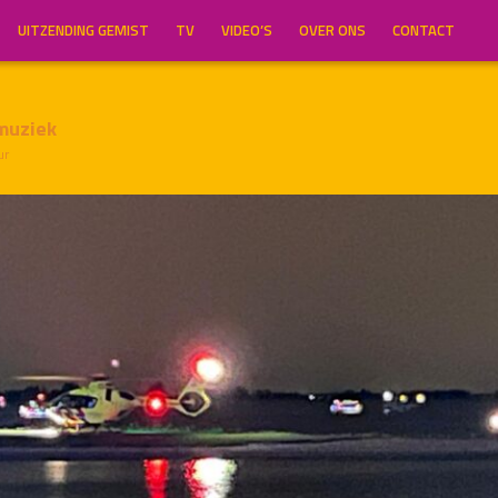
UITZENDING GEMIST
TV
VIDEO’S
OVER ONS
CONTACT
muziek
ur