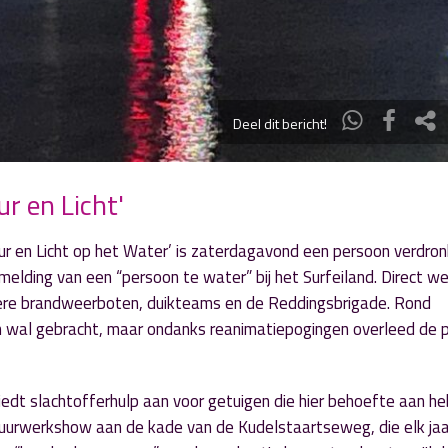
Deel dit bericht!
r en Licht'
uur en Licht op het Water’ is zaterdagavond een persoon verdro
melding van een “persoon te water” bij het Surfeiland. Direct w
dere brandweerboten, duikteams en de Reddingsbrigade. Rond
n wal gebracht, maar ondanks reanimatiepogingen overleed de 
biedt slachtofferhulp aan voor getuigen die hier behoefte aan h
vuurwerkshow aan de kade van de Kudelstaartseweg, die elk jaa