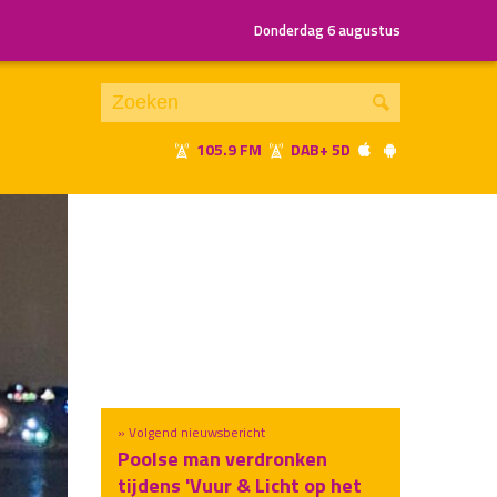
Donderdag 6 augustus
105.9 FM
DAB+ 5D
Je luistert nu naar
uur 1 van x
«
Vorig uur
Volgend uur
»
» Volgend nieuwsbericht
Poolse man verdronken
tijdens 'Vuur & Licht op het