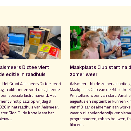
alsmeers Dictee viert
Maakplaats Club start na 
de editie in raadhuis
zomer weer
- Het Groot Aalsmeers Dictee keert
Aalsmeer - Na de zomervakantie g
rug in oktober en viert de vijftiende
Maakplaats Club van de Bibliothee
t een speciale lustrumavond. Het
Amstelland weer van start. Vanaf e
ent vindt plaats op vrijdag 9
augustus en september kunnen ki
026 in het raadhuis van Aalsmeer.
vanaf 8 jaar deelnemen aan work
ter Gido Oude Kotte leest het
waarin zij spelenderwijs kennism
ieuw...
programmeren, robots bouwen, fot
film en...