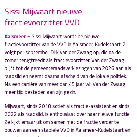
Sissi Mijwaart nieuwe
» Volgend nieuwsbericht
fractievoorzitter VVD
Integrale controle op FloraHolland gericht op
criminele inmenging
2 september 2024
Aalsmeer –
Sissi Mijwaart wordt de nieuwe
fractievoorzitter van de VVD in Aalsmeer-Kudelstaart. Zij
« Vorig nieuwsbericht
volgt per september Dirk van der Zwaag op, die na de
Kunstwerk "De Lotus" onthuld in Flower Art
zomer terugtreedt als fractievoorzitter. Van der Zwaag
Museum
blijft tot de gemeenteraadsverkiezingen van 2026 aan als
2 september 2024
raadslid en neemt daarna afscheid van de lokale politiek.
Na een carrière van meer dan 45 jaar wil Van der Zwaag
meer tijd besteden aan zijn gezin.
Mijwaart, sinds 2018 actief als fractie-assistent en sinds
2022 als raadslid, is enthousiast over haar nieuwe functie.
Ze kijkt ernaar uit om samen met de fractie verder te
bouwen aan een stabiele VVD in Aalsmeer-Kudelstaart en