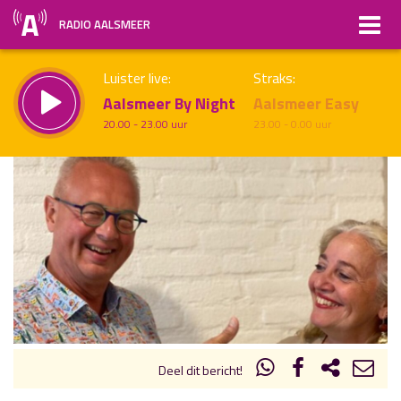
RADIO AALSMEER
Luister live:
Straks:
Aalsmeer By Night
Aalsmeer Easy
20.00 - 23.00 uur
23.00 - 0.00 uur
uur 1 van x
Vorig uur
Volgend uur
Inklappen
Deel dit bericht!