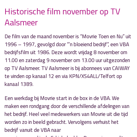
Historische film november op TV
Aalsmeer
» Volgend nieuwsbericht
Bram Nell de 441e gast in ‘Door de Mangel’
De film van de maand november is “Movrie Toen en Nu” uit
5 november 2024
1996 – 1997, gevolgd door “’n bloeiend bedrijf”, een VBA
bedrijfsfilm uit 1986. Deze wordt vrijdag 8 november om
« Vorig nieuwsbericht
11.00 en zaterdag 9 november om 13.00 uur uitgezonden
'Peter in de Ether' ontvangt leden van Tower
op TV Aalsmeer. TV Aalsmeer is bij abonnees van CAIWAY
4 november 2024
te vinden op kanaal 12 en via KPN/XS4ALL/Telfort op
kanaal 1389.
Een werkdag bij Movrie start in de box in de VBA. We
maken een rondgang door de verschillende afdelingen van
het bedrijf. Heel veel medewerkers van Movrie uit die tijd
worden zo in beeld gebracht. Vervolgens verhuist het
bedrijf vanuit de VBA naar