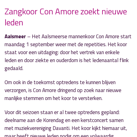
Zangkoor Con Amore zoekt nieuwe
leden
» Volgend nieuwsbericht
Kunstexcursie langs drie musea
Aalsmeer
– Het Aalsmeerse mannenkoor Con Amore start
25 augustus 2025
maandag 1 september weer met de repetities. Het koor
staat voor een uitdaging: door het vertrek van enkele
« Vorig nieuwsbericht
leden en door ziekte en ouderdom is het ledenaantal flink
Bestuurder ongedeerd na botsing tegen boom
gedaald.
25 augustus 2025
Om ook in de toekomst optredens te kunnen blijven
verzorgen, is Con Amore dringend op zoek naar nieuwe
manlijke stemmen om het koor te versterken.
Voor dit seizoen staan er al twee optredens gepland:
deelname aan de Korendag en een kerstconcert samen
met muziekvereniging Davanti. Het koor kijkt hiernaar uit,
maar heeft nieuwe leden nodig om een volwaardig