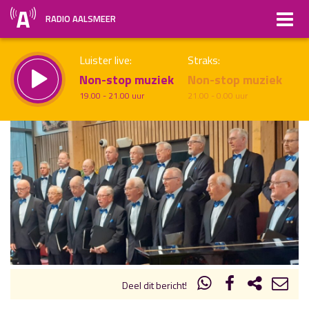
RADIO AALSMEER
Luister live:
Straks:
Non-stop muziek
Non-stop muziek
19.00 - 21.00 uur
21.00 - 0.00 uur
uur 1 van x
Vorig uur
Volgend uur
Inklappen
Deel dit bericht!