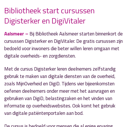
Bibliotheek start cursussen
Digisterker en DigiVitaler
» Volgend nieuwsbericht
De verhalenreeks 'Onderweg' door Martin
Spaargaren (4): 'Op grotere voet'
Aalsmeer –
Bij
Bibliotheek Aalsmeer
starten binnenkort de
30 mei 2026
cursussen Digisterker en DigiVitaler. De gratis cursussen zijn
bedoeld voor inwoners die beter willen leren omgaan met
« Vorig nieuwsbericht
digitale overheids- en zorgdiensten.
Omgangshuis Amstelland officieel geopend
27 mei 2026
Met de cursus Digisterker leren deelnemers zelfstandig
gebruik te maken van digitale diensten van de overheid,
zoals
MijnOverheid
en
DigiD
. Tijdens vier bijeenkomsten
oefenen deelnemers onder meer met het aanvragen en
gebruiken van DigiD, belastingzaken en het vinden van
informatie op overheidswebsites. Ook komt het gebruik
van digitale patiëntenportalen aan bod.
De cursus is bedoeld voor mensen die al enige ervaring