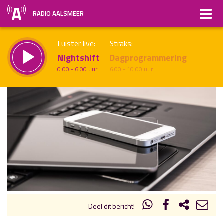
RADIO AALSMEER
Luister live:
Straks:
Nightshift
Dagprogrammering
0.00 - 6.00 uur
6.00 - 10.00 uur
uur 1 van x
Vorig uur
Volgend uur
Inklappen
Deel dit bericht!