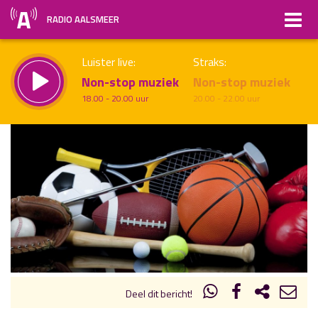
RADIO AALSMEER
Luister live:
Straks:
Non-stop muziek
Non-stop muziek
18.00 - 20.00 uur
20.00 - 22.00 uur
uur 1 van x
Vorig uur
Volgend uur
Inklappen
Deel dit bericht!