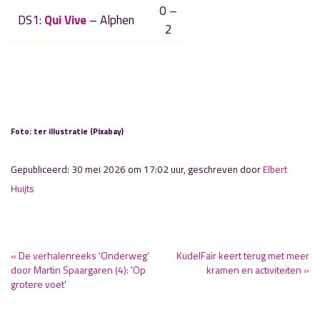
0 –
DS1:
Qui Vive
– Alphen
2
Foto: ter illustratie (Pixabay)
Gepubliceerd: 30 mei 2026 om 17:02 uur, geschreven door
Elbert
Huijts
« De verhalenreeks 'Onderweg'
KudelFair keert terug met meer
door Martin Spaargaren (4): 'Op
kramen en activiteiten »
grotere voet'