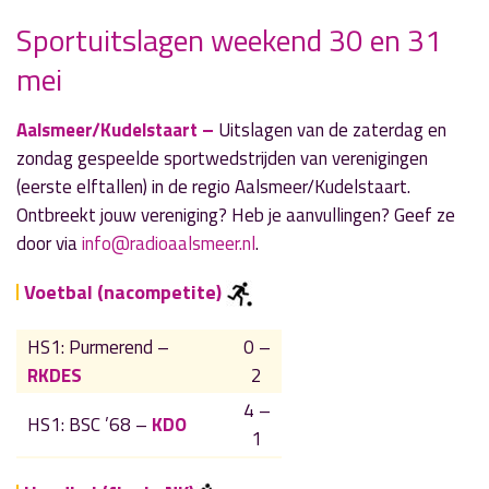
Sportuitslagen weekend 30 en 31
» Volgend nieuwsbericht
mei
KudelFair keert terug met meer kramen en
activiteiten
30 mei 2026
Aalsmeer/Kudelstaart –
Uitslagen van de zaterdag en
zondag gespeelde sportwedstrijden van verenigingen
« Vorig nieuwsbericht
(eerste elftallen) in de regio Aalsmeer/Kudelstaart.
De verhalenreeks 'Onderweg' door Martin
Ontbreekt jouw vereniging? Heb je aanvullingen? Geef ze
Spaargaren (4): 'Op grotere voet'
door via
info@radioaalsmeer.nl
.
30 mei 2026
Voetbal (nacompetite)
HS1: Purmerend –
0 –
RKDES
2
4 –
HS1: BSC ’68 –
KDO
1