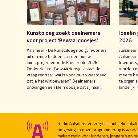
Kunstploeg zoekt deelnemers
Ideeën 
voor project ‘Bewaardoosjes’
2026
Aalsmeer - De Kunstploeg nodigt inwoners
Aalsmeer 
uit om mee te doen aan een nieuw
Aalsmeer 
kunstproject voor de Kunstroute 2026.
Inwoners,
Onder de titel ‘Bewaardoosjes' staat de
worden o
vraag centraal: wat is voor jou zo waardevol
mee te hel
dat je het wilt bewaren? Deelnemers
te organi
ontvangen een klein doosje dat zij naar...
landelijk i
Radio Aalsmeer verzorgt als publieke loka
omgeving. In onze programmering is aanda
maken radio voor kinderen, jongeren en ou