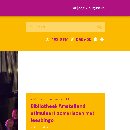
Vrijdag 7 augustus
105.9 FM
DAB+ 5D
Je luistert nu naar
uur 1 van x
«
Vorig uur
Volgend uur
»
» Volgend nieuwsbericht
Bibliotheek Amstelland
stimuleert zomerlezen met
leesbingo
29 juni 2026