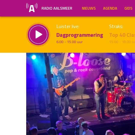
RADIO AALSMEER
NIEUWS
AGENDA
GIDS
Luister live:
Straks:
Dagprogrammering
Top 40 Cla
6.00 - 15.00 uur
15.00 - 18.00 u
Inklappen