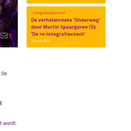
« Vorig nieuwsbericht
De verhalenreeks 'Onderweg'
door Martin Spaargaren (5):
'De re-integratiecoach'
27 juni 2026
. De
g
t wordt.