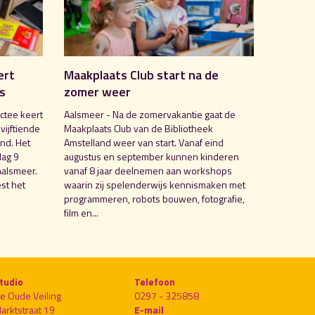
ert
Maakplaats Club start na de
is
zomer weer
ctee keert
Aalsmeer - Na de zomervakantie gaat de
 vijftiende
Maakplaats Club van de Bibliotheek
nd. Het
Amstelland weer van start. Vanaf eind
dag 9
augustus en september kunnen kinderen
Aalsmeer.
vanaf 8 jaar deelnemen aan workshops
st het
waarin zij spelenderwijs kennismaken met
programmeren, robots bouwen, fotografie,
film en...
tudio
Telefoon
e Oude Veiling
0297 - 325858
arktstraat 19
E-mail