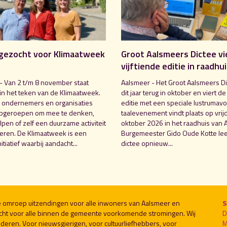
gezocht voor Klimaatweek
Groot Aalsmeers Dictee vi
vijftiende editie in raadhu
- Van 2 t/m 8 november staat
Aalsmeer - Het Groot Aalsmeers Di
in het teken van de Klimaatweek.
dit jaar terug in oktober en viert de
 ondernemers en organisaties
editie met een speciale lustrumavo
pgeroepen om mee te denken,
taalevenement vindt plaats op vrij
pen of zelf een duurzame activiteit
oktober 2026 in het raadhuis van 
seren. De Klimaatweek is een
Burgemeester Gido Oude Kotte lee
nitiatief waarbij aandacht...
dictee opnieuw...
le omroep uitzendingen voor alle inwoners van Aalsmeer en
S
cht voor alle binnen de gemeente voorkomende stromingen. Wij
D
deren. Voor nieuwsgierigen, voor cultuurliefhebbers, voor
M