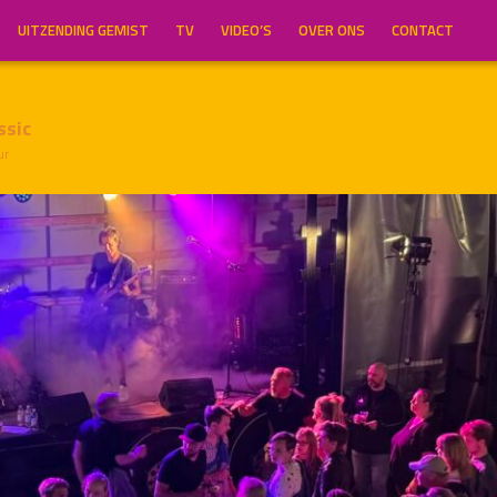
UITZENDING GEMIST
TV
VIDEO’S
OVER ONS
CONTACT
ssic
ur