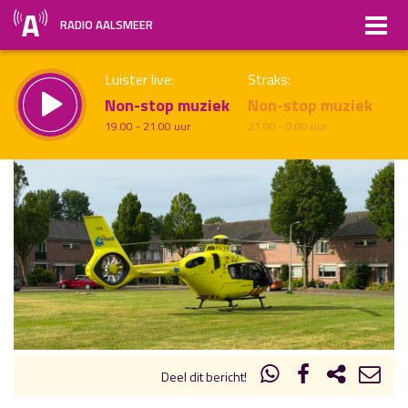
RADIO AALSMEER
Luister live:
Straks:
Non-stop muziek
Non-stop muziek
19.00 - 21.00 uur
21.00 - 0.00 uur
uur 1 van x
Vorig uur
Volgend uur
Inklappen
Deel dit bericht!