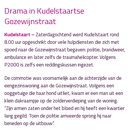
Drama in Kudelstaartse
Gozewijnstraat
» Volgend nieuwsbericht
Column Lieve Gido: "Bewegen"
Kudelstaart –
Zaterdagochtend werd Kudelstaart rond
7 juni 2026
8.00 uur opgeschrikt door vele hulpdiensten die zich met
spoed naar de Gozewijnstraat begaven: politie, brandweer,
« Vorig nieuwsbericht
ambulance en later zelfs de traumahelicopter. Volgens
Klassieke Feadships meren af in Aalsmeer
P2000 is zelfs een reddingskussen ingezet.
5 juni 2026
De commotie was voornamelijk aan de achterzijde van de
eengezinswoning aan de Gozewijnstraat. Volgens een
ooggetuige die haar hond uitliet, kwam er een man uit een
klein dakraampje op de zolderverdieping van de woning.
“Zijn armen zaten onder het bloed en hij heeft een kwartier
lang gegild. Toen de politie arriveerde sprong hij naar
beneden op de uitbouw”.