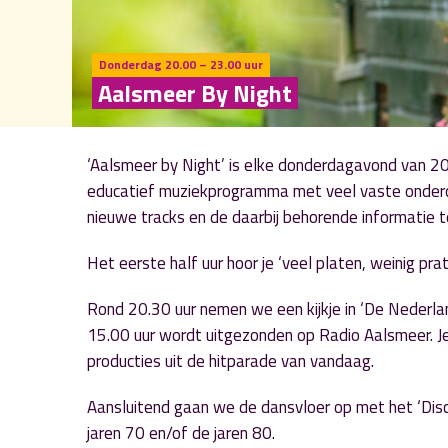
Donderdag 20.00 – 23.00 uur
Aalsmeer By Night
‘Aalsmeer by Night’ is elke donderdagavond van 20.
educatief muziekprogramma met veel vaste onderde
nieuwe tracks en de daarbij behorende informatie te
Het eerste half uur hoor je ‘veel platen, weinig prat
Rond 20.30 uur nemen we een kijkje in ‘De Neder
15.00 uur wordt uitgezonden op Radio Aalsmeer. J
producties uit de hitparade van vandaag.
Aansluitend gaan we de dansvloer op met het ‘Disco
jaren 70 en/of de jaren 80.