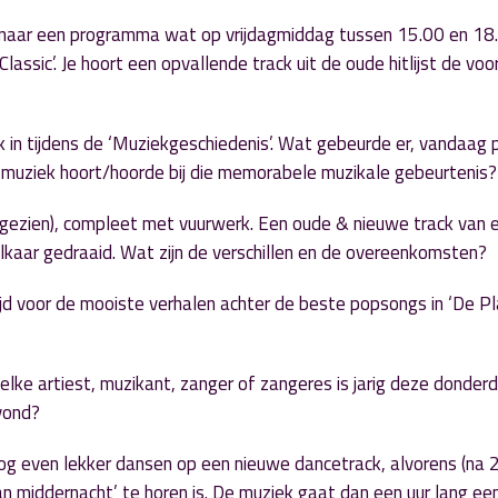
t naar een programma wat op vrijdagmiddag tussen 15.00 en 18
ssic’. Je hoort een opvallende track uit de oude hitlijst de voor
 in tijdens de ‘Muziekgeschiedenis’. Wat gebeurde er, vandaag 
 muziek hoort/hoorde bij die memorabele muzikale gebeurtenis?
 gezien), compleet met vuurwerk. Een oude & nieuwe track van 
lkaar gedraaid. Wat zijn de verschillen en de overeenkomsten?
tijd voor de mooiste verhalen achter de beste popsongs in ‘De P
elke artiest, muzikant, zanger of zangeres is jarig deze donder
avond?
og even lekker dansen op een nieuwe dancetrack, alvorens (na 
an middernacht’ te horen is. De muziek gaat dan een uur lang ee