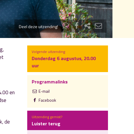
Deel deze uitzending!
g,
Volgende uitzending:
et
Donderdag 6 augustus, 20.00
uur
Programmalinks
E-mail
4.00 en
dse
Facebook
Uitzending gemist?
k, de
Luister terug