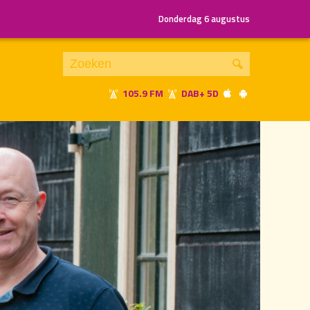
Donderdag 6 augustus
105.9 FM
DAB+ 5D
Je luistert nu naar
uur 1 van 3
«
Vorig uur
Volgend uur
»
21.00