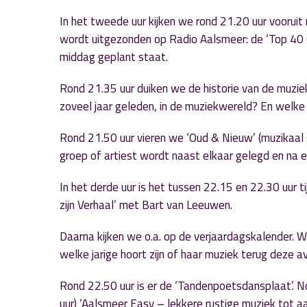
In het tweede uur kijken we rond 21.20 uur voorui
wordt uitgezonden op Radio Aalsmeer: de ‘Top 40 Cla
middag geplant staat.
Rond 21.35 uur duiken we de historie van de muziek
zoveel jaar geleden, in de muziekwereld? En welke
Rond 21.50 uur vieren we ‘Oud & Nieuw’ (muzikaal
groep of artiest wordt naast elkaar gelegd en na e
In het derde uur is het tussen 22.15 en 22.30 uur 
zijn Verhaal’ met Bart van Leeuwen.
Daarna kijken we o.a. op de verjaardagskalender. W
welke jarige hoort zijn of haar muziek terug deze 
Rond 22.50 uur is er de ‘Tandenpoetsdansplaat’. N
uur) ‘Aalsmeer Easy – lekkere rustige muziek tot a