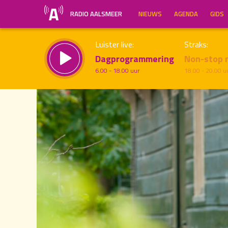
RADIO AALSMEER
NIEUWS
AGENDA
GIDS
Luister live:
Straks:
Dagprogrammering
Non-stop 
6.00 - 18.00 uur
18.00 - 20.00 u
20.00
Inklappen