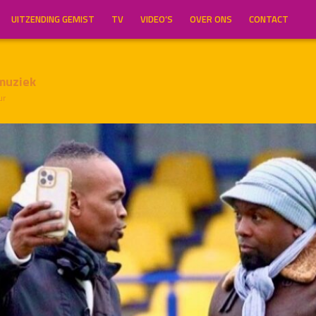
UITZENDING GEMIST
TV
VIDEO’S
OVER ONS
CONTACT
muziek
ur