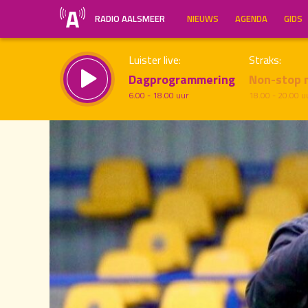
RADIO AALSMEER
NIEUWS
AGENDA
GIDS
Luister live:
Straks:
Dagprogrammering
Non-stop 
6.00 - 18.00 uur
18.00 - 20.00 u
20.00
Inklappen