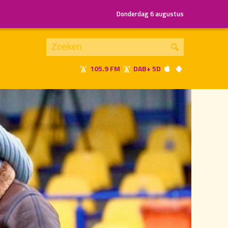
Donderdag 6 augustus
105.9 FM
DAB+ 5D
Je luistert nu naar
uur 1 van 1
«
Vorig uur
Volgend uur
»
21.00