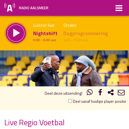
RADIO AALSMEER
Luister live:
Straks:
Nightshift
Dagprogrammering
0.00 - 6.00 uur
6.00 - 10.00 uur
20.00
21.00
uur 1 van 1
Vorig uur
Volgend uur
Inklappen
Deel deze uitzending!
Deel vanaf huidige player positie
Live Regio Voetbal