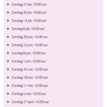
Zondag 27 juli, 10.00 uur
Zondag 20 juli, 10.00 uur
Zondag 13 juli, 10.00 uur
Zondag 6 juli, 10.00 uur
Zondag 29 juni, 10.00 uur
Zondag 22 juni, 10.00 uur
Zondag 8 juni, 10.00 uur
Zondag 1 juni, 10.00 uur
Zondag 25 mei, 10.00 uur
Zondag 18 mei, 10.00 uur
Zondag 11 mei, 10.00 uur
Zondag 4 mei, 10.00 uur
Zondag 27 april, 10.00 uur