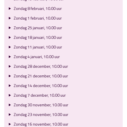
Zondag 8 februari, 10.00 uur
Zondag 1 februari, 10.00 uur
Zondag 25 januari, 10.00 uur
Zondag 18 januari, 10.00 uur
Zondag 11 januari, 10.00 uur
Zondag 4 januari, 10.00 uur
Zondag 28 december, 10.00 uur
Zondag 21 december, 10.00 uur
Zondag 14 december, 10.00 uur
Zondag 7 december, 10.00 uur
Zondag 30 november, 10.00 uur
Zondag 23 november, 10.00 uur
Zondag 16 november, 10.00 uur