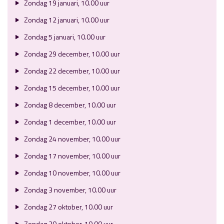
Zondag 19 januari, 10.00 uur
Zondag 12 januari, 10.00 uur
Zondag 5 januari, 10.00 uur
Zondag 29 december, 10.00 uur
Zondag 22 december, 10.00 uur
Zondag 15 december, 10.00 uur
Zondag 8 december, 10.00 uur
Zondag 1 december, 10.00 uur
Zondag 24 november, 10.00 uur
Zondag 17 november, 10.00 uur
Zondag 10 november, 10.00 uur
Zondag 3 november, 10.00 uur
Zondag 27 oktober, 10.00 uur
Zondag 20 oktober, 10.00 uur