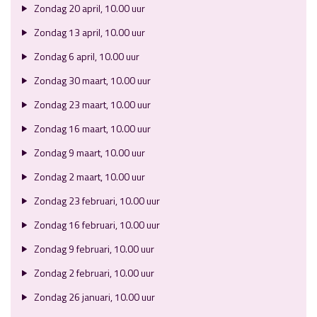
Zondag 20 april, 10.00 uur
Zondag 13 april, 10.00 uur
Zondag 6 april, 10.00 uur
Zondag 30 maart, 10.00 uur
Zondag 23 maart, 10.00 uur
Zondag 16 maart, 10.00 uur
Zondag 9 maart, 10.00 uur
Zondag 2 maart, 10.00 uur
Zondag 23 februari, 10.00 uur
Zondag 16 februari, 10.00 uur
Zondag 9 februari, 10.00 uur
Zondag 2 februari, 10.00 uur
Zondag 26 januari, 10.00 uur