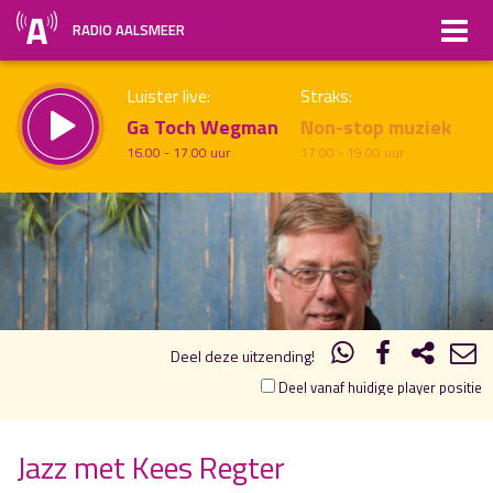
RADIO AALSMEER
Luister live:
Straks:
Ga Toch Wegman
Non-stop muziek
16.00 - 17.00 uur
17.00 - 19.00 uur
10.00
11.00
uur 1 van 2
Vorig uur
Volgend uur
Inklappen
Deel deze uitzending!
Deel vanaf huidige player positie
Jazz met Kees Regter