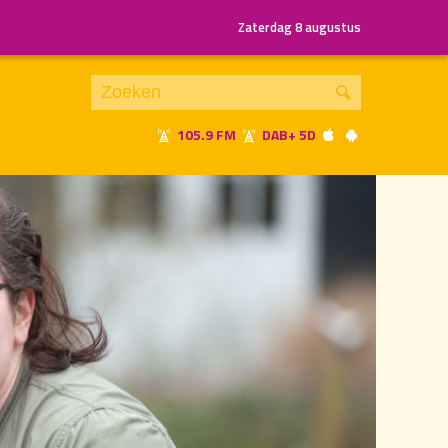
Zaterdag 8 augustus
105.9 FM
DAB+ 5D
Je luistert nu naar
uur 1 van 1
«
Vorig uur
Volgend uur
»
21.00