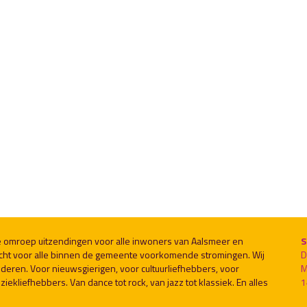
le omroep uitzendingen voor alle inwoners van Aalsmeer en
S
cht voor alle binnen de gemeente voorkomende stromingen. Wij
D
deren. Voor nieuwsgierigen, voor cultuurliefhebbers, voor
M
ekliefhebbers. Van dance tot rock, van jazz tot klassiek. En alles
1