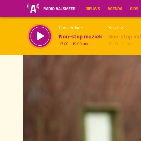
RADIO AALSMEER
NIEUWS
AGENDA
GIDS
Luister live:
Straks:
Non-stop muziek
Non-stop mu
17.00 - 19.00 uur
19.00 - 21.00 uur
20.00
Inklappen