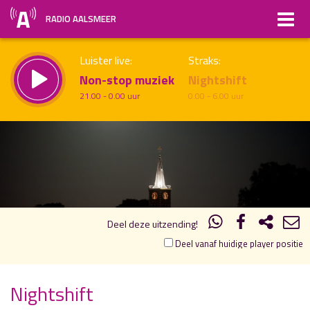
RADIO AALSMEER
Luister live:
Straks:
Non-stop muziek
Nightshift
21.00 - 0.00 uur
0.00 - 6.00 uur
00.00
01.00
uur 1 van 2
Vorig uur
Volgend uur
Inklappen
Deel deze uitzending!
Deel vanaf huidige player positie
Nightshift