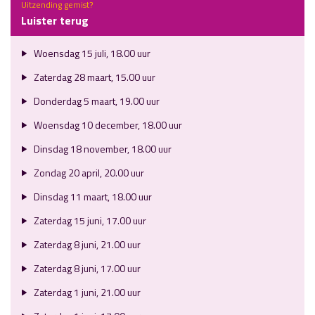
Uitzending gemist?
Luister terug
Woensdag 15 juli, 18.00 uur
Zaterdag 28 maart, 15.00 uur
Donderdag 5 maart, 19.00 uur
Woensdag 10 december, 18.00 uur
Dinsdag 18 november, 18.00 uur
Zondag 20 april, 20.00 uur
Dinsdag 11 maart, 18.00 uur
Zaterdag 15 juni, 17.00 uur
Zaterdag 8 juni, 21.00 uur
Zaterdag 8 juni, 17.00 uur
Zaterdag 1 juni, 21.00 uur