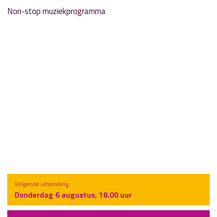
Non-stop muziekprogramma
Volgende uitzending:
Donderdag 6 augustus, 18.00 uur