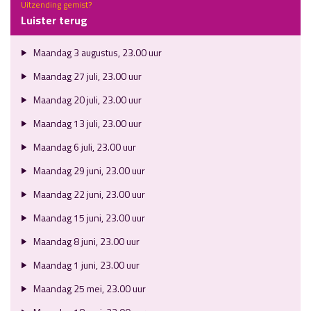
Uitzending gemist?
Luister terug
Maandag 3 augustus, 23.00 uur
Maandag 27 juli, 23.00 uur
Maandag 20 juli, 23.00 uur
Maandag 13 juli, 23.00 uur
Maandag 6 juli, 23.00 uur
Maandag 29 juni, 23.00 uur
Maandag 22 juni, 23.00 uur
Maandag 15 juni, 23.00 uur
Maandag 8 juni, 23.00 uur
Maandag 1 juni, 23.00 uur
Maandag 25 mei, 23.00 uur