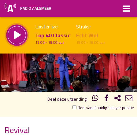
RADIO AALSMEER
Luister live:
Straks:
Top 40 Classic
Echt Wel
15.00 - 18.00 uur
18.00 - 19.00 uur
23.00
00.00
uur 1 van 1
Vorig uur
Volgend uur
Inklappen
Deel deze uitzending!
Deel vanaf huidige player positie
Revival