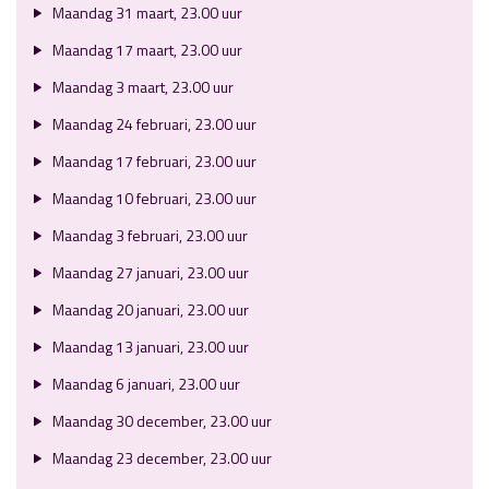
Maandag 31 maart, 23.00 uur
Maandag 17 maart, 23.00 uur
Maandag 3 maart, 23.00 uur
Maandag 24 februari, 23.00 uur
Maandag 17 februari, 23.00 uur
Maandag 10 februari, 23.00 uur
Maandag 3 februari, 23.00 uur
Maandag 27 januari, 23.00 uur
Maandag 20 januari, 23.00 uur
Maandag 13 januari, 23.00 uur
Maandag 6 januari, 23.00 uur
Maandag 30 december, 23.00 uur
Maandag 23 december, 23.00 uur