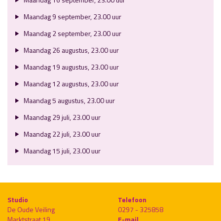
Maandag 9 september, 23.00 uur
Maandag 2 september, 23.00 uur
Maandag 26 augustus, 23.00 uur
Maandag 19 augustus, 23.00 uur
Maandag 12 augustus, 23.00 uur
Maandag 5 augustus, 23.00 uur
Maandag 29 juli, 23.00 uur
Maandag 22 juli, 23.00 uur
Maandag 15 juli, 23.00 uur
Studio
Telefoon
De Oude Veiling
0297 - 325858
Marktstraat 19
E-mail