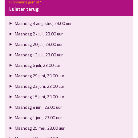
Uitzending gemist?
Luister terug
Maandag 3 augustus, 23.00 uur
Maandag 27 juli, 23.00 uur
Maandag 20 juli, 23.00 uur
Maandag 13 juli, 23.00 uur
Maandag 6 juli, 23.00 uur
Maandag 29 juni, 23.00 uur
Maandag 22 juni, 23.00 uur
Maandag 15 juni, 23.00 uur
Maandag 8 juni, 23.00 uur
Maandag 1 juni, 23.00 uur
Maandag 25 mei, 23.00 uur