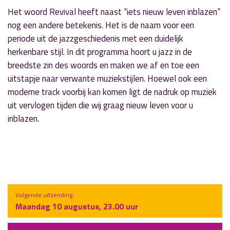
Het woord Revival heeft naast “iets nieuw leven inblazen”
nog een andere betekenis. Het is de naam voor een
periode uit de jazzgeschiedenis met een duidelijk
herkenbare stijl. In dit programma hoort u jazz in de
breedste zin des woords en maken we af en toe een
uitstapje naar verwante muziekstijlen. Hoewel ook een
moderne track voorbij kan komen ligt de nadruk op muziek
uit vervlogen tijden die wij graag nieuw leven voor u
inblazen.
Volgende uitzending:
Maandag 10 augustus, 23.00 uur