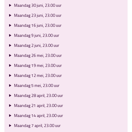
Maandag 30 juni, 23.00 uur
Maandag 23 juni, 23.00 uur
Maandag 16 juni, 23.00 uur
Maandag 9 juni, 23.00 uur
Maandag 2 juni, 23.00 uur
Maandag 26 mei, 23.00 uur
Maandag 19 mei, 23.00 uur
Maandag 12 mei, 23.00 uur
Maandag 5 mei, 23.00 uur
Maandag 28 april, 23.00 uur
Maandag 21 april, 23.00 uur
Maandag 14 april, 23.00 uur
Maandag 7 april, 23.00 uur