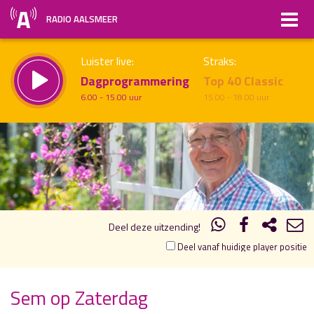
RADIO AALSMEER
Luister live:
Straks:
Dagprogrammering
Top 40 Classic
6.00 - 15.00 uur
15.00 - 18.00 uur
10.00
11.00
uur 1 van 2
Vorig uur
Volgend uur
Inklappen
Deel deze uitzending!
Deel vanaf huidige player positie
Sem op Zaterdag