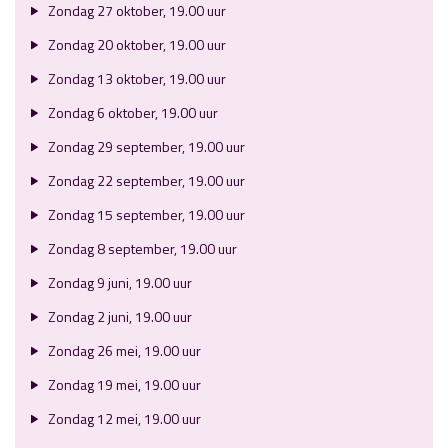
Zondag 27 oktober, 19.00 uur
Zondag 20 oktober, 19.00 uur
Zondag 13 oktober, 19.00 uur
Zondag 6 oktober, 19.00 uur
Zondag 29 september, 19.00 uur
Zondag 22 september, 19.00 uur
Zondag 15 september, 19.00 uur
Zondag 8 september, 19.00 uur
Zondag 9 juni, 19.00 uur
Zondag 2 juni, 19.00 uur
Zondag 26 mei, 19.00 uur
Zondag 19 mei, 19.00 uur
Zondag 12 mei, 19.00 uur