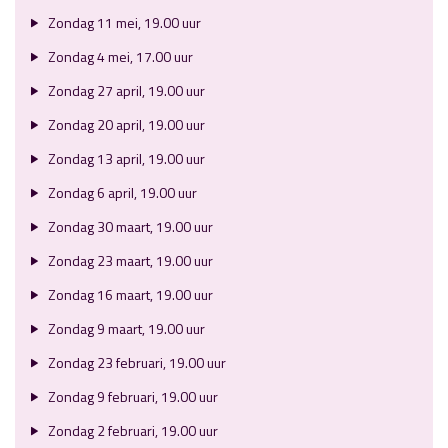
Zondag 11 mei, 19.00 uur
Zondag 4 mei, 17.00 uur
Zondag 27 april, 19.00 uur
Zondag 20 april, 19.00 uur
Zondag 13 april, 19.00 uur
Zondag 6 april, 19.00 uur
Zondag 30 maart, 19.00 uur
Zondag 23 maart, 19.00 uur
Zondag 16 maart, 19.00 uur
Zondag 9 maart, 19.00 uur
Zondag 23 februari, 19.00 uur
Zondag 9 februari, 19.00 uur
Zondag 2 februari, 19.00 uur