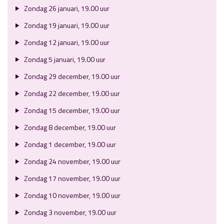
Zondag 26 januari, 19.00 uur
Zondag 19 januari, 19.00 uur
Zondag 12 januari, 19.00 uur
Zondag 5 januari, 19.00 uur
Zondag 29 december, 19.00 uur
Zondag 22 december, 19.00 uur
Zondag 15 december, 19.00 uur
Zondag 8 december, 19.00 uur
Zondag 1 december, 19.00 uur
Zondag 24 november, 19.00 uur
Zondag 17 november, 19.00 uur
Zondag 10 november, 19.00 uur
Zondag 3 november, 19.00 uur