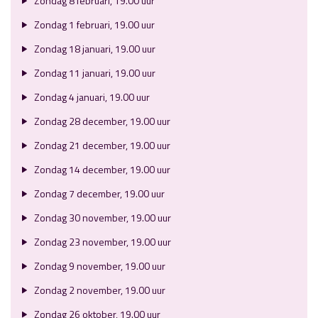
Zondag 8 februari, 19.00 uur
Zondag 1 februari, 19.00 uur
Zondag 18 januari, 19.00 uur
Zondag 11 januari, 19.00 uur
Zondag 4 januari, 19.00 uur
Zondag 28 december, 19.00 uur
Zondag 21 december, 19.00 uur
Zondag 14 december, 19.00 uur
Zondag 7 december, 19.00 uur
Zondag 30 november, 19.00 uur
Zondag 23 november, 19.00 uur
Zondag 9 november, 19.00 uur
Zondag 2 november, 19.00 uur
Zondag 26 oktober, 19.00 uur