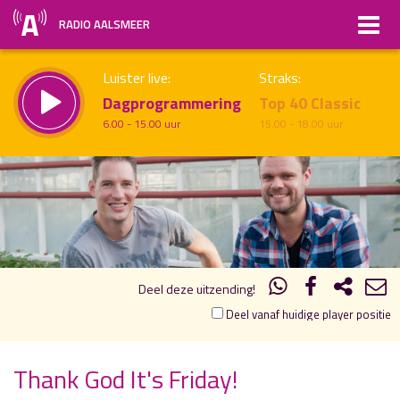
RADIO AALSMEER
Luister live:
Straks:
Dagprogrammering
Top 40 Classic
6.00 - 15.00 uur
15.00 - 18.00 uur
20.00
21.00
uur 1 van 2
Vorig uur
Volgend uur
Inklappen
Deel deze uitzending!
Deel vanaf huidige player positie
Thank God It's Friday!