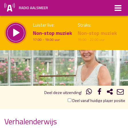
RADIO AALSMEER
Luister live:
Straks:
Non-stop muziek
Non-stop muziek
17.00 - 19.00 uur
19.00 - 22.00 uur
17.00
18.00
uur 1 van 1
Vorig uur
Volgend uur
Inklappen
Deel deze uitzending!
Deel vanaf huidige player positie
Verhalenderwijs