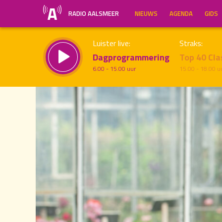
RADIO AALSMEER
NIEUWS
AGENDA
GIDS
Luister live:
Straks:
Dagprogrammering
Top 40 Cla
6.00 - 15.00 uur
15.00 - 18.00 u
17.00
Inklappen