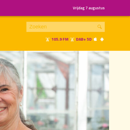
Vrijdag 7 augustus
105.9 FM
DAB+ 5D
Je luistert nu naar
uur 1 van 1
«
Vorig uur
Volgend uur
»
18.00