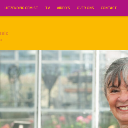
UITZENDING GEMIST
TV
VIDEO’S
OVER ONS
CONTACT
ssic
ur