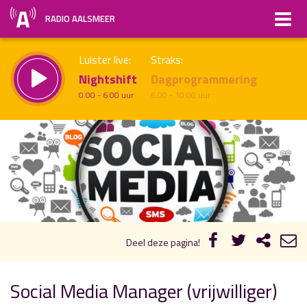
RADIO AALSMEER
Luister live:
Straks:
Nightshift
Dagprogrammering
0.00 - 6.00 uur
6.00 - 10.00 uur
uur 1 van x
Vorig uur
Volgend uur
Inklappen
Deel deze pagina!
Social Media Manager (vrijwilliger)