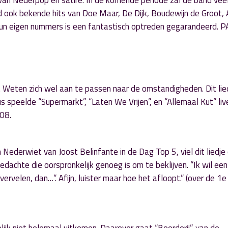
an Nederpop en satire. In de komende periode zal de band veel
and ook bekende hits van Doe Maar, De Dijk, Boudewijn de Groot,
hun eigen nummers is een fantastisch optreden gegarandeerd.
rt. Weten zich wel aan te passen naar de omstandigheden. Dit lied
s speelde “Supermarkt”, “Laten We Vrijen”, en “Allemaal Kut” liv
08.
derwiet van Joost Belinfante in de Dag Top 5, viel dit liedje 
dachte die oorspronkelijk genoeg is om te beklijven. “Ik wil een
rvelen, dan…”. Afijn, luister maar hoe het afloopt.” (over de 1e 