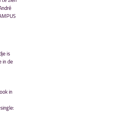
 te zien
 André
 PAMPUS
je is
e in de
ook in
single: