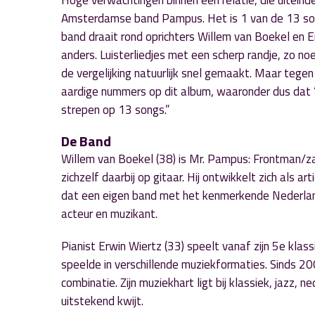
Hoge verwachtingen binnen een relatie, die uiteinde
Amsterdamse band Pampus. Het is 1 van de 13 son
band draait rond oprichters Willem van Boekel en 
anders. Luisterliedjes met een scherp randje, zo n
de vergelijking natuurlijk snel gemaakt. Maar tege
aardige nummers op dit album, waaronder dus dat “
strepen op 13 songs.”
De Band
Willem van Boekel (38) is Mr. Pampus: Frontman/zange
zichzelf daarbij op gitaar. Hij ontwikkelt zich al
dat een eigen band met het kenmerkende Nederlandsta
acteur en muzikant.
Pianist Erwin Wiertz (33) speelt vanaf zijn 5e klass
speelde in verschillende muziekformaties. Sinds 200
combinatie. Zijn muziekhart ligt bij klassiek, jazz, n
uitstekend kwijt.