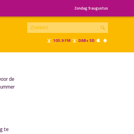
Zondag 9 augustus
105.9 FM
DAB+ 5D
Je luistert nu naar
uur 1 van x
«
Vorig uur
Volgend uur
»
voor de
onnummer
eg te