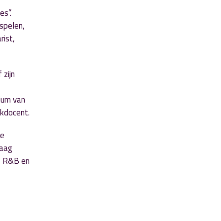
es”.
 spelen,
rist,
 zijn
rium van
ekdocent.
te
laag
l, R&B en