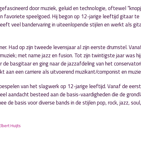
 gefascineerd door muziek, geluid en technologie, oftewel “knopj
n favoriete speelgoed. Hij begon op 12-jarige leeftijd gitaar te
eft veel bandervaring in uiteenlopende stijlen en werkt als gita
r. Had op zijn tweede levensjaar al zijn eerste drumstel. Vanaf
 muziek; met name jazz en fusion. Tot zijn twintigste jaar was hij
ar de basgitaar en ging naar de jazzafdeling van het conservato
rkt aan een carriere als uitvoerend muzikant/componist en muzi
bespelen van het slagwerk op 12-jarige leeftijd. Vanaf de eers
g veel aandacht besteed aan de basis-vaardigheden die de grond
ee de basis voor diverse bands in de stijlen pop, rock, jazz, sou
Elbert Huijts