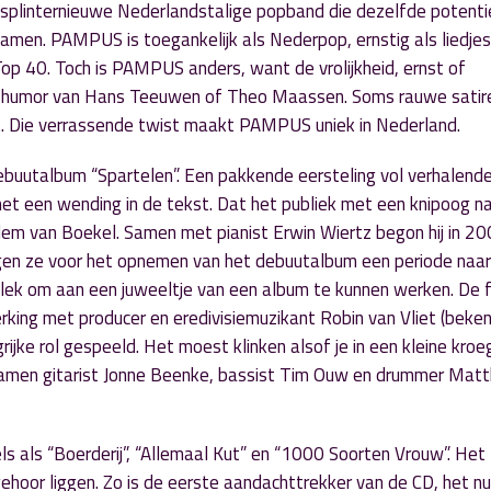
n splinternieuwe Nederlandstalige popband die dezelfde potenti
namen. PAMPUS is toegankelijk als Nederpop, ernstig als liedje
 Top 40. Toch is PAMPUS anders, want de vrolijkheid, ernst of
e humor van Hans Teeuwen of Theo Maassen. Soms rauwe satir
cht. Die verrassende twist maakt PAMPUS uniek in Nederland.
uutalbum “Spartelen”. Een pakkende eersteling vol verhalend
 met een wending in de tekst. Dat het publiek met een knipoog n
lem van Boekel. Samen met pianist Erwin Wiertz begon hij in 2
ogen ze voor het opnemen van het debuutalbum een periode naar
ek om aan een juweeltje van een album te kunnen werken. De f
ing met producer en eredivisiemuzikant Robin van Vliet (beke
rijke rol gespeeld. Het moest klinken alsof je in een kleine kroe
wamen gitarist Jonne Beenke, bassist Tim Ouw en drummer Matt
els als “Boerderij”, “Allemaal Kut” en “1000 Soorten Vrouw”. Het 
gehoor liggen. Zo is de eerste aandachttrekker van de CD, het 