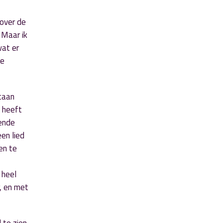
 over de
 Maar ik
wat er
ie
staan
l heeft
pende
en lied
en te
 heel
r, en met