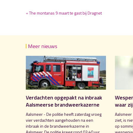
« The montanas 9 maart te gast bij Dragnet
Meer nieuws
Verdachten opgepakt na inbraak
Wespent
Aalsmeerse brandweerkazerne
waar zi
Aalsmeer - De politie heeft zaterdag vroeg
Aalsmeer 
vier verdachten aangehouden na een
ziet, is n
inbraak in de brandweerkazerne in
op sommig
Aalsmeer. De politie kreeg rond 03.40 uur
wespenjaa