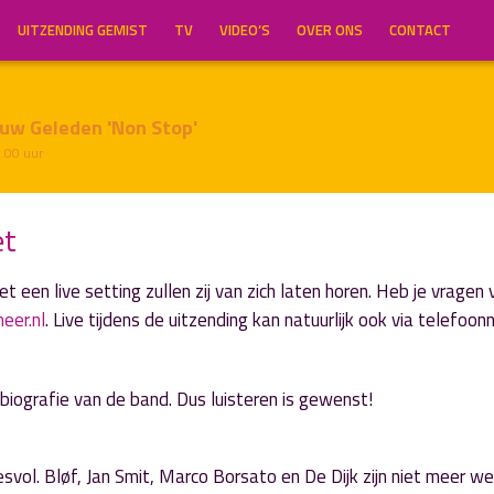
UITZENDING GEMIST
TV
VIDEO’S
OVER ONS
CONTACT
uw Geleden 'Non Stop'
7.00 uur
et
een live setting zullen zij van zich laten horen. Heb je vragen 
eer.nl
. Live tijdens de uitzending kan natuurlijk ook via telefo
biografie van de band. Dus luisteren is gewenst!
vol. Bløf, Jan Smit, Marco Borsato en De Dijk zijn niet meer w