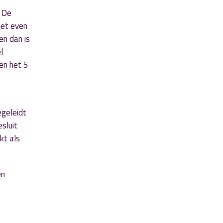
. De
net even
en dan is
l
en het 5
egeleidt
sluit
kt als
en