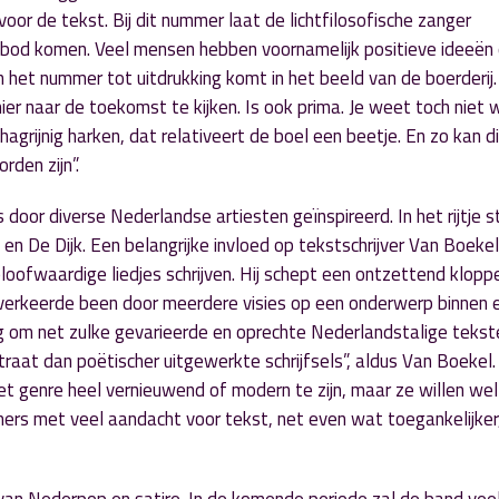
oor de tekst. Bij dit nummer laat de lichtfilosofische zanger
n bod komen. Veel mensen hebben voornamelijk positieve ideeën
 het nummer tot uitdrukking komt in het beeld van de boerderij.
r naar de toekomst te kijken. Is ook prima. Je weet toch niet 
agrijnig harken, dat relativeert de boel een beetje. En zo kan d
den zijn”.
door diverse Nederlandse artiesten geïnspireerd. In het rijtje 
n De Dijk. Een belangrijke invloed op tekstschrijver Van Boeke
 geloofwaardige liedjes schrijven. Hij schept een ontzettend klop
verkeerde been door meerdere visies op een onderwerp binnen e
ing om net zulke gevarieerde en oprechte Nederlandstalige tekst
 straat dan poëtischer uitgewerkte schrijfsels”, aldus Van Boekel.
t genre heel vernieuwend of modern te zijn, maar ze willen wel
ummers met veel aandacht voor tekst, net even wat toegankelijke