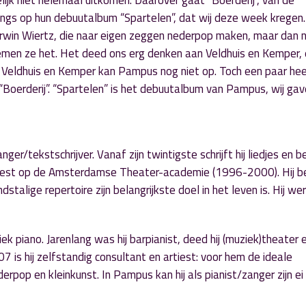
lijk niet helemaal uitkomen. Daarover gaat “Boerderij”, van de
gs op hun debuutalbum “Spartelen”, dat wij deze week kregen
Erwin Wiertz, die naar eigen zeggen nederpop maken, maar dan 
oemen ze het. Het deed ons erg denken aan Veldhuis en Kemper, 
n Veldhuis en Kemper kan Pampus nog niet op. Toch een paar hee
Boerderij”. “Spartelen” is het debuutalbum van Pampus, wij gav
r/tekstschrijver. Vanaf zijn twintigste schrijft hij liedjes en b
s artiest op de Amsterdamse Theater-academie (1996-2000). Hij be
lige repertoire zijn belangrijkste doel in het leven is. Hij wer
iek piano. Jarenlang was hij barpianist, deed hij (muziek)theater 
7 is hij zelfstandig consultant en artiest: voor hem de ideale
ederpop en kleinkunst. In Pampus kan hij als pianist/zanger zijn ei