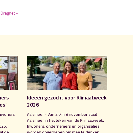
 Dragnet »
mers
Ideeën gezocht voor Klimaatweek
es’
2026
inwoners
Aalsmeer - Van 2 t/m 8 november staat
Aalsmeer in het teken van de Klimaatweek.
026.
Inwoners, ondernemers en organisaties
at de
worden opgeroepen om mee te denken,