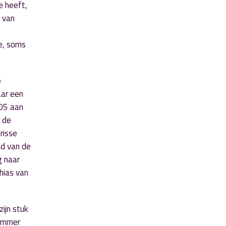
e heeft,
s van
e, soms
e
aar een
005 aan
 de
risse
nd van de
g naar
hias van
zijn stuk
nummer