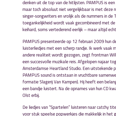
denken uit de top van de hitlijsten. PAMPUS is ee
maar toch absoluut niet vergelijkbaar is met deze 
singer-songwriters en vrolijk als de nummers in de
toegankelijkheid wordt vaak gecombineerd met d
keihard, soms vertederend eerlijk – maar altijd e
PAMPUS presenteerde op 12 februari 2009 hun deb
luisterliedjes met een scherp randje. Ik werk vaak
andere realiteit wordt gezogen, zegt frontman Wil
een succesvolle muzikale reis. Afgelopen najaar t
Amsterdamse Heartland Studio. Een uitstekende pl
PAMPUS sound is ontstaan in vruchtbare samenwerk
formatie Slagerij Van Kampen). Hij heeft een belang
een bandje luistert. Na de opnames van hun CD k
Olst erbij.
De liedjes van “Spartelen” luisteren naar catchy tit
voor stuk speelse popwerkjes die makkelijk in het 