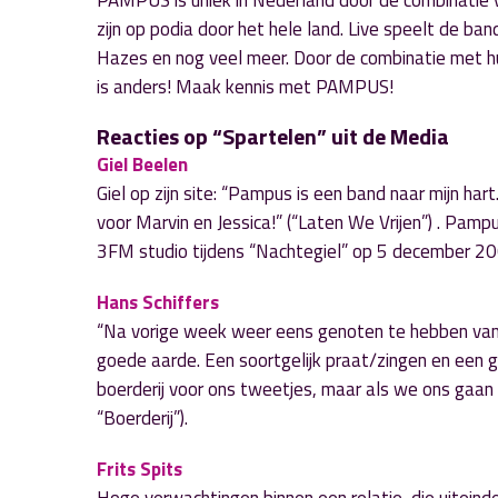
PAMPUS is uniek in Nederland door de combinatie v
zijn op podia door het hele land. Live speelt de b
Hazes en nog veel meer. Door de combinatie met 
is anders! Maak kennis met PAMPUS!
Reacties op “Spartelen” uit de Media
Giel Beelen
Giel op zijn site: “Pampus is een band naar mijn ha
voor Marvin en Jessica!” (“Laten We Vrijen”) . Pampu
3FM studio tijdens “Nachtegiel” op 5 december 20
Hans Schiffers
“Na vorige week weer eens genoten te hebben van Ne
goede aarde. Een soortgelijk praat/zingen en een ge
boerderij voor ons tweetjes, maar als we ons gaan ve
“Boerderij”).
Frits Spits