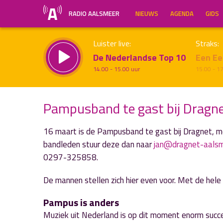
RADIO AALSMEER
NIEUWS
AGENDA
GIDS
Luister live:
Straks:
De Nederlandse Top 10
Een Ee
14.00 - 15.00 uur
15.00 - 1
Pampusband te gast bij Dragn
16 maart is de Pampusband te gast bij Dragnet, met 
Inklappen
bandleden stuur deze dan naar
jan@dragnet-aalsm
0297-325858.
De mannen stellen zich hier even voor. Met de hele 
Pampus is anders
Muziek uit Nederland is op dit moment enorm succes