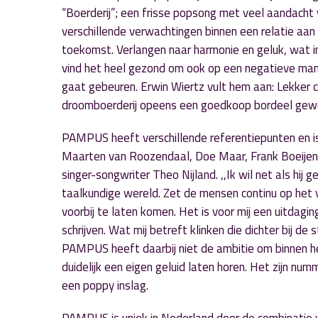
“Boerderij”; een frisse popsong met veel aandacht v
verschillende verwachtingen binnen een relatie aa
toekomst. Verlangen naar harmonie en geluk, wat in
vind het heel gezond om ook op een negatieve manie
gaat gebeuren. Erwin Wiertz vult hem aan: Lekker ch
droomboerderij opeens een goedkoop bordeel gewor
PAMPUS heeft verschillende referentiepunten en is 
Maarten van Roozendaal, Doe Maar, Frank Boeijen e
singer-songwriter Theo Nijland. ,,Ik wil net als hij
taalkundige wereld. Zet de mensen continu op het 
voorbij te laten komen. Het is voor mij een uitdag
schrijven. Wat mij betreft klinken die dichter bij de
PAMPUS heeft daarbij niet de ambitie om binnen he
duidelijk een eigen geluid laten horen. Het zijn n
een poppy inslag.