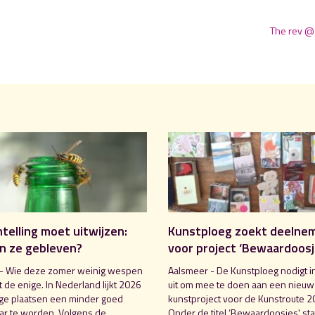
The rev @
elling moet uitwijzen:
Kunstploeg zoekt deelne
jn ze gebleven?
voor project ‘Bewaardoosj
- Wie deze zomer weinig wespen
Aalsmeer - De Kunstploeg nodigt 
iet de enige. In Nederland lijkt 2026
uit om mee te doen aan een nieuw
e plaatsen een minder goed
kunstproject voor de Kunstroute 2
r te worden. Volgens de
Onder de titel ‘Bewaardoosjes' sta