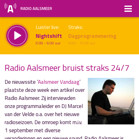
RADIO AALSMEER
Luister live:
Straks:
Nightshift
Dagprogrammering
0.00 - 6.00 uur
6.00 - 15.00 uur
Radio Aalsmeer bruist straks 24/7
uur 1 van x
Vorig uur
Volgend uur
De nieuwssite ‘
Aalsmeer Vandaag
’
plaatste deze week een artikel over
Inklappen
Radio Aalsmeer. Zij interviewden
onze programmaleider en DJ Marcel
van der Velde o.a. over het nieuwe
radioseizoen. De omroep komt m.i.v.
1 september met diverse
veranderi
ngen en een nieuwe sound. Radio Aalsmeer is