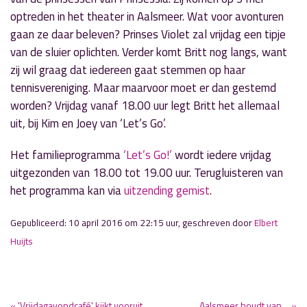
optreden in het theater in Aalsmeer. Wat voor avonturen
gaan ze daar beleven? Prinses Violet zal vrijdag een tipje
van de sluier oplichten. Verder komt Britt nog langs, want
zij wil graag dat iedereen gaat stemmen op haar
tennisvereniging. Maar maarvoor moet er dan gestemd
worden? Vrijdag vanaf 18.00 uur legt Britt het allemaal
uit, bij Kim en Joey van ‘Let’s Go’.
Het familieprogramma
‘Let’s Go!’
wordt iedere vrijdag
uitgezonden van 18.00 tot 19.00 uur. Terugluisteren van
het programma kan via
uitzending gemist
.
Gepubliceerd: 10 april 2016 om 22:15 uur, geschreven door
Elbert
Huijts
« 'Vrijdagavondcafé' kijkt vooruit
Aalsmeer houdt van… »