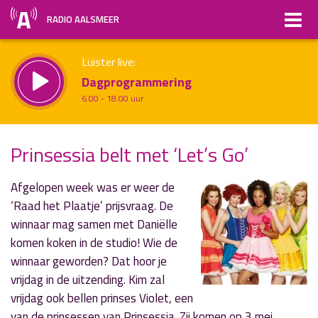
RADIO AALSMEER
Luister live:
Dagprogrammering
6.00 - 18.00 uur
Straks:
Prinsessia belt met ‘Let’s Go’
Non-stop muziek
uur 1 van x
18.00 - 20.00 uur
Vorig uur
Volgend uur
Afgelopen week was er weer de
‘Raad het Plaatje’ prijsvraag. De
Inklappen
winnaar mag samen met Daniëlle
komen koken in de studio! Wie de
winnaar geworden? Dat hoor je
vrijdag in de uitzending. Kim zal
vrijdag ook bellen prinses Violet, een
van de prinsessen van Prinsessia. Zij komen op 3 mei