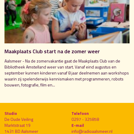
Maakplaats Club start na de zomer weer
Aalsmeer - Na de zomervakantie gaat de Maakplaats Club van de
Bibliotheek Amstelland weer van start. Vanaf eind augustus en
september kunnen kinderen vanaf 8 jaar deelnemen aan workshops
waarin zij spelenderwijs kennismaken met programmeren, robots
bouwen, fotografie, film en...
Studio
Telefoon
De Oude Veiling
0297 - 325858
Marktstraat 19
E-mail
1431 BD Aalsmeer
info@radioaalsmeer.nl