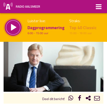
RADIO AALSMEER
Luister live:
Straks:
Dagprogrammering
Top 40 Classic
6.00 - 15.00 uur
15.00 - 18.00 uur
uur 1 van x
Vorig uur
Volgend uur
Inklappen
Deel dit bericht!