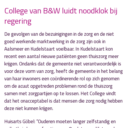
College van B&W luidt noodklok bij
regering
» Volgend nieuwsbericht
Ruim 2.000 euro voor ‘Op Stap’
29 november 2016
De gevolgen van de bezuinigingen in de zorg en de niet
goed werkende marktwerking in de zorg zijn ook in
« Vorig nieuwsbericht
Aalsmeer en Kudelstaart voelbaar. In Kudelstaart kon
Kinderburgemeester overhandigt rapport aan
recent een aantal nieuwe patiënten geen thuiszorg meer
staatssecretaris
krijgen. Ondanks dat de gemeente niet verantwoordelijk is
29 november 2016
voor deze vorm van zorg, heeft de gemeente in het belang
van haar inwoners een coördinerende rol op zich genomen
om de acuut opgetreden problemen rond de thuiszorg
samen met zorgpartijen op te lossen. Het College vindt
dat het onacceptabel is dat mensen die zorg nodig hebben
deze niet kunnen krijgen.
Huisarts Göbel: “Ouderen moeten langer zelfstandig en