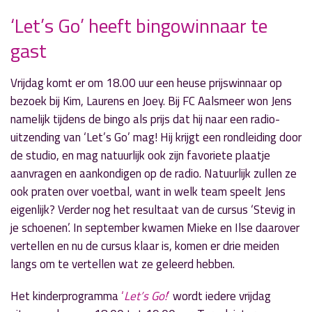
‘Let’s Go’ heeft bingowinnaar te
gast
» Volgend nieuwsbericht
Sem en Sjefke een goed duo
14 november 2016
Vrijdag komt er om 18.00 uur een heuse prijswinnaar op
bezoek bij Kim, Laurens en Joey. Bij FC Aalsmeer won Jens
« Vorig nieuwsbericht
namelijk tijdens de bingo als prijs dat hij naar een radio-
Live uitzending finale Onderneming van het
uitzending van ‘Let’s Go’ mag! Hij krijgt een rondleiding door
Jaar
de studio, en mag natuurlijk ook zijn favoriete plaatje
14 november 2016
aanvragen en aankondigen op de radio. Natuurlijk zullen ze
ook praten over voetbal, want in welk team speelt Jens
eigenlijk? Verder nog het resultaat van de cursus ‘Stevig in
je schoenen’. In september kwamen Mieke en Ilse daarover
vertellen en nu de cursus klaar is, komen er drie meiden
langs om te vertellen wat ze geleerd hebben.
Het kinderprogramma
‘
Let’s Go!
’
wordt iedere vrijdag