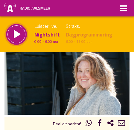
RADIO AALSMEER
Luister live:
Straks:
Nightshift
Dagprogrammering
0.00 - 6.00 uur
6.00 - 15.00 uur
uur 1 van x
Vorig uur
Volgend uur
Inklappen
Deel dit bericht!