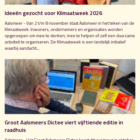
Ideeën gezocht voor Klimaatweek 2026
Aalsmeer - Van 2 t/m 8 november staat Aalsmeer in het teken van de
Klimaatweek. Inwoners, ondernemers en organisaties worden
opgeroepen om mee te denken, mee te helpen of zelf een duurzame
activiteit te organiseren. De Klimaatweek is een landelijk initiatief
waarbij aandacht...
Groot Aalsmeers Dictee viert vijftiende editie in
raadhuis
Aalsmeer - Het Groot Aalsmeers Dictee keert dit jaar terug in oktober