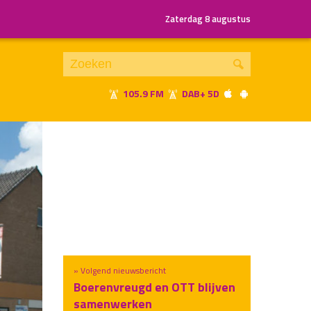
Zaterdag 8 augustus
105.9 FM
DAB+ 5D
Je luistert nu naar
uur 1 van x
«
Vorig uur
Volgend uur
»
» Volgend nieuwsbericht
Boerenvreugd en OTT blijven
samenwerken