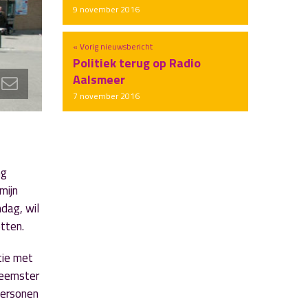
9 november 2016
« Vorig nieuwsbericht
Politiek terug op Radio
Aalsmeer
7 november 2016
ng
mijn
ndag, wil
tten.
tie met
rneemster
personen