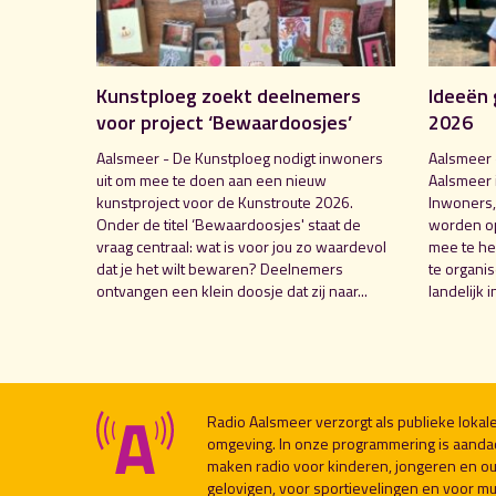
Kunstploeg zoekt deelnemers
Ideeën 
voor project ‘Bewaardoosjes’
2026
Aalsmeer - De Kunstploeg nodigt inwoners
Aalsmeer 
uit om mee te doen aan een nieuw
Aalsmeer 
kunstproject voor de Kunstroute 2026.
Inwoners,
Onder de titel ‘Bewaardoosjes' staat de
worden o
vraag centraal: wat is voor jou zo waardevol
mee te hel
dat je het wilt bewaren? Deelnemers
te organi
ontvangen een klein doosje dat zij naar...
landelijk i
Radio Aalsmeer verzorgt als publieke loka
omgeving. In onze programmering is aanda
maken radio voor kinderen, jongeren en ou
gelovigen, voor sportievelingen en voor muzi