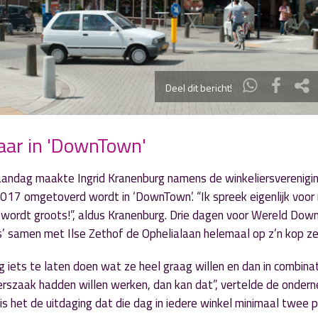
Deel dit bericht!
jaar in 'DownTown'
andag maakte Ingrid Kranenburg namens de winkeliersverenigi
17 omgetoverd wordt in ‘DownTown’. “Ik spreek eigenlijk voor 
et wordt groots!”, aldus Kranenburg. Drie dagen voor Wereld Dow
s’ samen met Ilse Zethof de Ophelialaan helemaal op z’n kop ze
iets te laten doen wat ze heel graag willen en dan in combina
apperszaak hadden willen werken, dan kan dat”, vertelde de onde
is het de uitdaging dat die dag in iedere winkel minimaal twee 