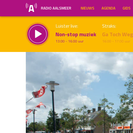
RADIO AALSMEER
NIEUWS
AGENDA
GIDS
Luister live:
Straks:
Non-stop muziek
Ga Toch We
13.00 - 16.00 uur
16.00 - 17.00 uur
Inklappen