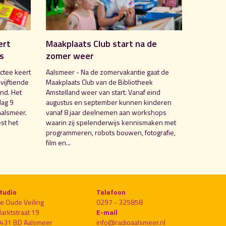
ert
Maakplaats Club start na de
is
zomer weer
ctee keert
Aalsmeer - Na de zomervakantie gaat de
 vijftiende
Maakplaats Club van de Bibliotheek
nd. Het
Amstelland weer van start. Vanaf eind
dag 9
augustus en september kunnen kinderen
Aalsmeer.
vanaf 8 jaar deelnemen aan workshops
st het
waarin zij spelenderwijs kennismaken met
programmeren, robots bouwen, fotografie,
film en...
tudio
Telefoon
e Oude Veiling
0297 - 325858
arktstraat 19
E-mail
431 BD Aalsmeer
info@radioaalsmeer.nl