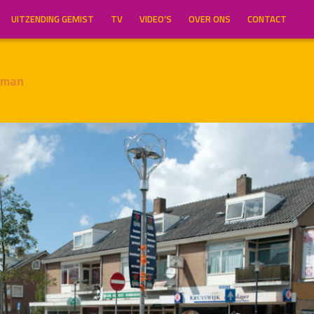
UITZENDING GEMIST
TV
VIDEO’S
OVER ONS
CONTACT
gman