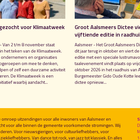
gezocht voor Klimaatweek
Groot Aalsmeers Dictee vi
vijftiende editie in raadhu
- Van 2 t/m 8 november staat
Aalsmeer - Het Groot Aalsmeers Di
in het teken van de Klimaatweek.
dit jaar terug in oktober en viert de
 ondernemers en organisaties
editie met een speciale lustrumavo
pgeroepen om mee te denken,
taalevenement vindt plaats op vrij
pen of zelf een duurzame activiteit
oktober 2026 in het raadhuis van 
seren. De Klimaatweek is een
Burgemeester Gido Oude Kotte lee
nitiatief waarbij aandacht...
dictee opnieuw...
le omroep uitzendingen voor alle inwoners van Aalsmeer en
S
cht voor alle binnen de gemeente voorkomende stromingen. Wij
D
deren. Voor nieuwsgierigen, voor cultuurliefhebbers, voor
M
ekliefhebbers. Van dance tot rock, van jazz tot klassiek. En alles
1