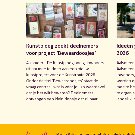
Kunstploeg zoekt deelnemers
Ideeën 
voor project ‘Bewaardoosjes’
2026
Aalsmeer - De Kunstploeg nodigt inwoners
Aalsmeer 
uit om mee te doen aan een nieuw
Aalsmeer 
kunstproject voor de Kunstroute 2026.
Inwoners,
Onder de titel ‘Bewaardoosjes' staat de
worden o
vraag centraal: wat is voor jou zo waardevol
mee te hel
dat je het wilt bewaren? Deelnemers
te organi
ontvangen een klein doosje dat zij naar...
landelijk i
Radio Aalsmeer verzorgt als publieke loka