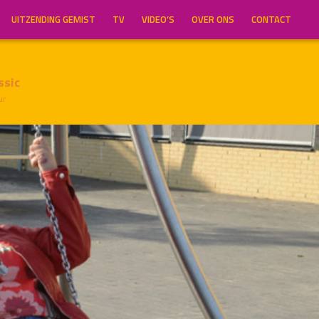
UITZENDING GEMIST
TV
VIDEO’S
OVER ONS
CONTACT
ssic
ur