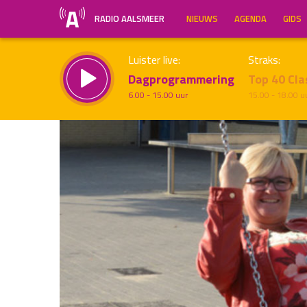
RADIO AALSMEER
NIEUWS
AGENDA
GIDS
Luister live:
Straks:
Dagprogrammering
Top 40 Cla
6.00 - 15.00 uur
15.00 - 18.00 u
Inklappen