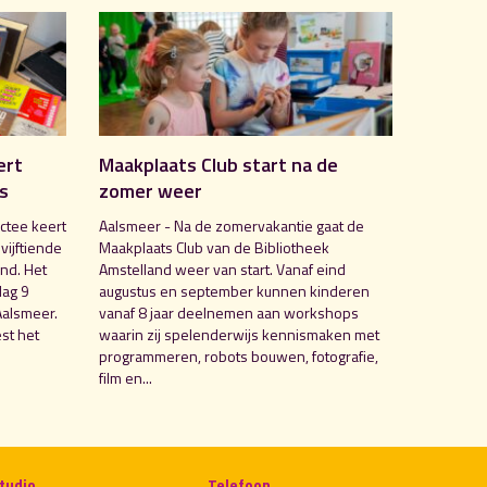
ert
Maakplaats Club start na de
is
zomer weer
ctee keert
Aalsmeer - Na de zomervakantie gaat de
 vijftiende
Maakplaats Club van de Bibliotheek
nd. Het
Amstelland weer van start. Vanaf eind
dag 9
augustus en september kunnen kinderen
Aalsmeer.
vanaf 8 jaar deelnemen aan workshops
st het
waarin zij spelenderwijs kennismaken met
programmeren, robots bouwen, fotografie,
film en...
tudio
Telefoon