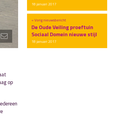
18 januari 2017
« Vorig nieuwsbericht
De Oude Veiling proeftuin
Sociaal Domein nieuwe stijl
18 januari 2017
aat
aag op
iedereen
re