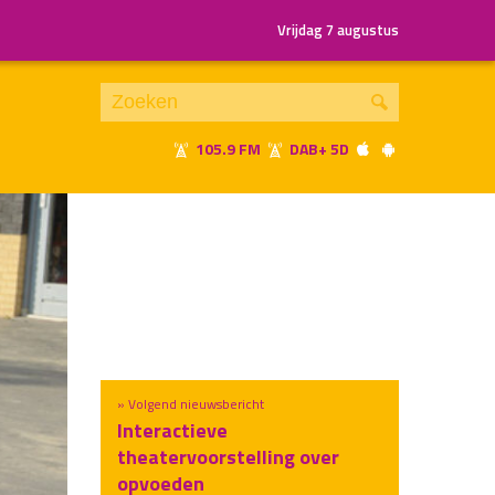
Vrijdag 7 augustus
105.9 FM
DAB+ 5D
Je luistert nu naar
uur 1 van x
«
Vorig uur
Volgend uur
»
» Volgend nieuwsbericht
Interactieve
theatervoorstelling over
opvoeden