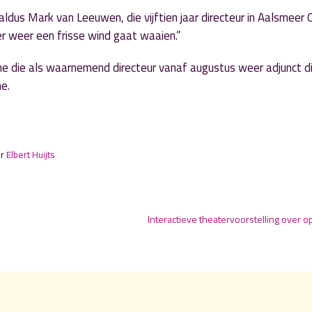
 aldus Mark van Leeuwen, die vijftien jaar directeur in Aalsmeer
er weer een frisse wind gaat waaien.”
e die als waarnemend directeur vanaf augustus weer adjunct di
e.
or
Elbert Huijts
Interactieve theatervoorstelling over 