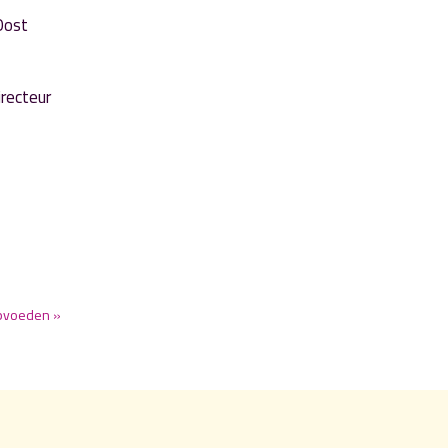
 Oost
recteur
opvoeden »