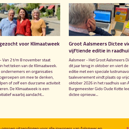
gezocht voor Klimaatweek
Groot Aalsmeers Dictee vi
vijftiende editie in raadhu
- Van 2 t/m 8 november staat
Aalsmeer - Het Groot Aalsmeers Di
in het teken van de Klimaatweek.
dit jaar terug in oktober en viert de
 ondernemers en organisaties
editie met een speciale lustrumavo
pgeroepen om mee te denken,
taalevenement vindt plaats op vrij
pen of zelf een duurzame activiteit
oktober 2026 in het raadhuis van 
seren. De Klimaatweek is een
Burgemeester Gido Oude Kotte lee
nitiatief waarbij aandacht...
dictee opnieuw...
le omroep uitzendingen voor alle inwoners van Aalsmeer en
S