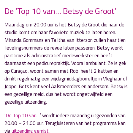
De ‘Top 10 van… Betsy de Groot’
» Volgend nieuwsbericht
Maandag om 20.00 uur is het Betsy de Groot die naar de
Moeilijk thema in ‘Echt Esther’:
studio komt om haar favoriete muziek te laten horen.
kindermishandeling
Miranda Gommans en Talitha van Itterzon zullen haar tien
27 februari 2017
lievelingsnummers de revue laten passeren. Betsy werkt
parttime als administratief medewerkster en heeft
« Vorig nieuwsbericht
daarnaast een pedicurepraktijk. Vooral ambulant. Ze is gek
160ste gast 'Door de Mangel' is Bianca Zekveld
op Curaçao, woont samen met Rob, heeft 2 katten en
23 februari 2017
drinkt regelmatig een vrijdagmiddagborreltje in Vleghaar of
Joppe. Bets kent veel Aalsmeerders en andersom. Betsy is
een gezellige meid, dus het wordt ongetwijfeld een
gezellige uitzending.
‘
De Top 10 van…
‘ wordt iedere maandag uitgezonden van
20.00 – 21.00 uur. Terugluisteren van het programma kan
via
uitzending gemist
.