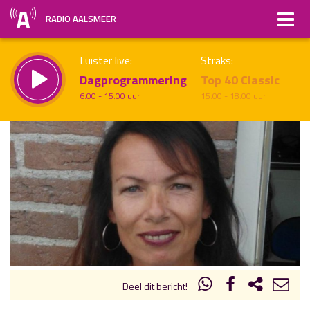
RADIO AALSMEER
Luister live:
Straks:
Dagprogrammering
Top 40 Classic
6.00 - 15.00 uur
15.00 - 18.00 uur
uur 1 van x
Vorig uur
Volgend uur
Inklappen
Deel dit bericht!