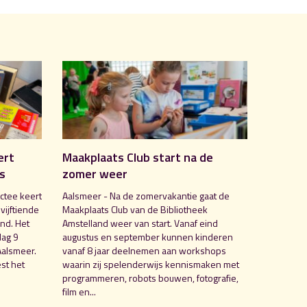
ert
Maakplaats Club start na de
is
zomer weer
ctee keert
Aalsmeer - Na de zomervakantie gaat de
 vijftiende
Maakplaats Club van de Bibliotheek
nd. Het
Amstelland weer van start. Vanaf eind
dag 9
augustus en september kunnen kinderen
Aalsmeer.
vanaf 8 jaar deelnemen aan workshops
st het
waarin zij spelenderwijs kennismaken met
programmeren, robots bouwen, fotografie,
film en...