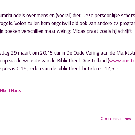
umnbundels over mens en (vooral) dier. Deze persoonlijke schet
vogels. Velen zullen hem ongetwijfeld ook van andere tv-progr
n boeken verschillen maar weinig: Midas praat zoals hij schrijft,
sdag 29 maart om 20.15 uur in De Oude Veiling aan de Marktst
 koop via de website van de Bibliotheek Amstelland (
www.amstel
e prijs is € 15, leden van de bibliotheek betalen € 12,50.
Elbert Huijts
Open huis nieuwe 