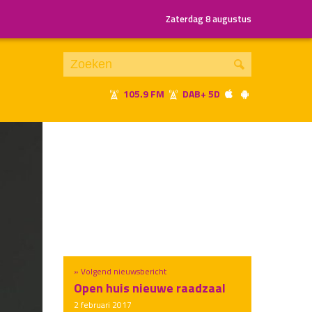
Zaterdag 8 augustus
105.9 FM
DAB+ 5D
Je luistert nu naar
uur 1 van x
«
Vorig uur
Volgend uur
»
» Volgend nieuwsbericht
Open huis nieuwe raadzaal
2 februari 2017