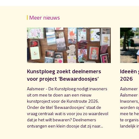
Meer nieuws
Kunstploeg zoekt deelnemers
Ideeën 
voor project ‘Bewaardoosjes’
2026
Aalsmeer - De Kunstploeg nodigt inwoners
Aalsmeer 
uit om mee te doen aan een nieuw
Aalsmeer 
kunstproject voor de Kunstroute 2026.
Inwoners,
Onder de titel ‘Bewaardoosjes' staat de
worden o
vraag centraal: wat is voor jou zo waardevol
mee te hel
dat je het wilt bewaren? Deelnemers
te organi
ontvangen een klein doosje dat zij naar...
landelijk i