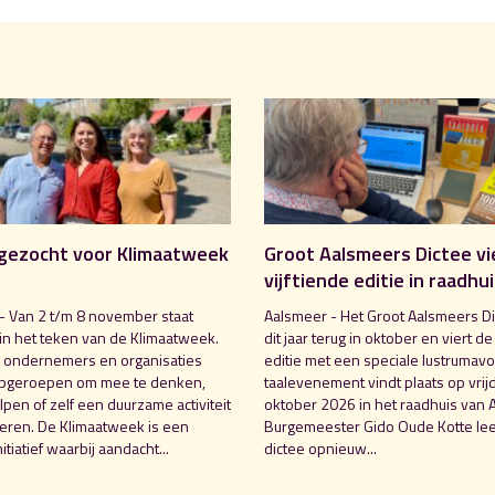
gezocht voor Klimaatweek
Groot Aalsmeers Dictee vi
vijftiende editie in raadhu
- Van 2 t/m 8 november staat
Aalsmeer - Het Groot Aalsmeers Di
in het teken van de Klimaatweek.
dit jaar terug in oktober en viert de
 ondernemers en organisaties
editie met een speciale lustrumavo
pgeroepen om mee te denken,
taalevenement vindt plaats op vrij
pen of zelf een duurzame activiteit
oktober 2026 in het raadhuis van 
seren. De Klimaatweek is een
Burgemeester Gido Oude Kotte lee
nitiatief waarbij aandacht...
dictee opnieuw...