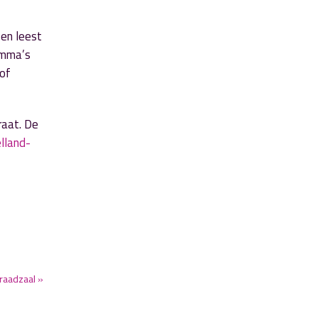
sen leest
amma’s
 of
raat. De
land-
raadzaal »