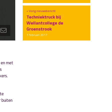
« Vorig nieuwsbericht
Techniektruck bij
Wellantcollege de
Groenstrook
1 februari 2017
 en met
s
kers.
ote
r buiten