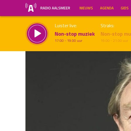
RADIO AALSMEER
NIEUWS
AGENDA
GIDS
Luister live:
Straks:
Non-stop muziek
Non-stop mu
17.00 - 19.00 uur
19.00 - 21.00 uur
Inklappen