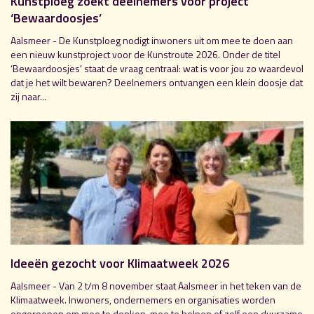
Kunstploeg zoekt deelnemers voor project
‘Bewaardoosjes’
Aalsmeer - De Kunstploeg nodigt inwoners uit om mee te doen aan
een nieuw kunstproject voor de Kunstroute 2026. Onder de titel
‘Bewaardoosjes' staat de vraag centraal: wat is voor jou zo waardevol
dat je het wilt bewaren? Deelnemers ontvangen een klein doosje dat
zij naar...
Ideeën gezocht voor Klimaatweek 2026
Aalsmeer - Van 2 t/m 8 november staat Aalsmeer in het teken van de
Klimaatweek. Inwoners, ondernemers en organisaties worden
opgeroepen om mee te denken, mee te helpen of zelf een duurzame