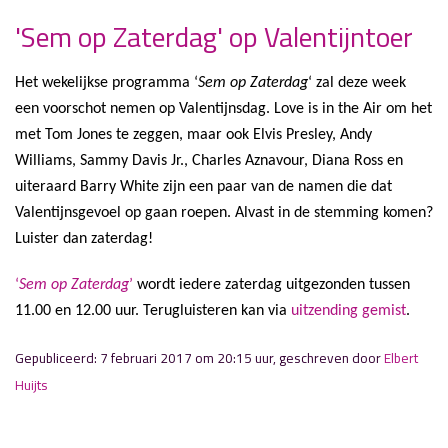
'Sem op Zaterdag' op Valentijntoer
» Volgend nieuwsbericht
Het wekelijkse programma ‘
‘Door de Mangel’ ontvangt voetballer Arjan
Sem op Zaterdag
‘ zal deze week
Vreeken
een voorschot nemen op Valentijnsdag. Love is in the Air om het
met Tom Jones te zeggen, maar ook Elvis Presley, Andy
10 februari 2017
Williams, Sammy Davis Jr., Charles Aznavour, Diana Ross en
uiteraard Barry White zijn een paar van de namen die dat
« Vorig nieuwsbericht
Technoparty in vernieuwd N201 en live op radio
Valentijnsgevoel op gaan roepen. Alvast in de stemming komen?
7 februari 2017
Luister dan zaterdag!
‘
Sem op Zaterdag
’
wordt iedere zaterdag uitgezonden tussen
11.00 en 12.00 uur. Terugluisteren kan via
uitzending gemist
.
Gepubliceerd: 7 februari 2017 om 20:15 uur, geschreven door
Elbert
Huijts