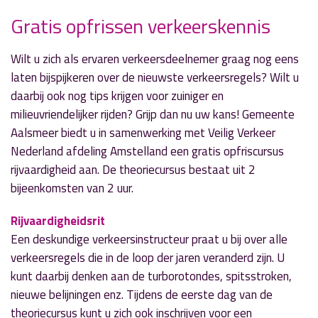
Gratis opfrissen verkeerskennis
» Volgend nieuwsbericht
Houd inbrekers buiten de deur tijdens
Wilt u zich als ervaren verkeersdeelnemer graag nog eens
Koningsdag
laten bijspijkeren over de nieuwste verkeersregels? Wilt u
21 april 2017
daarbij ook nog tips krijgen voor zuiniger en
milieuvriendelijker rijden? Grijp dan nu uw kans! Gemeente
« Vorig nieuwsbericht
Aalsmeer biedt u in samenwerking met Veilig Verkeer
Uitstel 'Afvalplan 2017-2021' in 'Weekend
Nederland afdeling Amstelland een gratis opfriscursus
Magazine'
rijvaardigheid aan. De theoriecursus bestaat uit 2
20 april 2017
bijeenkomsten van 2 uur.
Rijvaardigheidsrit
Een deskundige verkeersinstructeur praat u bij over alle
verkeersregels die in de loop der jaren veranderd zijn. U
kunt daarbij denken aan de turborotondes, spitsstroken,
nieuwe belijningen enz. Tijdens de eerste dag van de
theoriecursus kunt u zich ook inschrijven voor een