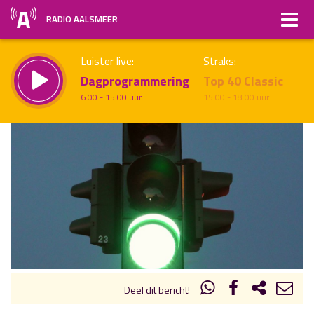
RADIO AALSMEER
Luister live:
Straks:
Dagprogrammering
Top 40 Classic
6.00 - 15.00 uur
15.00 - 18.00 uur
uur 1 van x
Vorig uur
Volgend uur
Inklappen
Deel dit bericht!