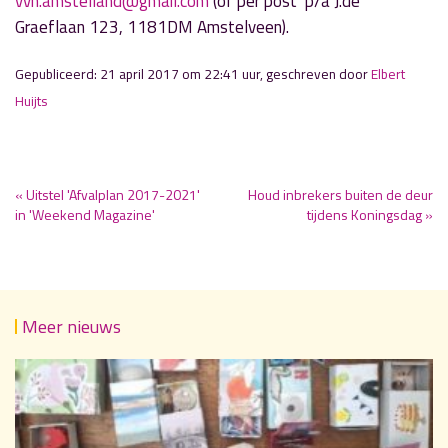
vvn.amstelland@gmail.com
(of per post p/a J.de
Graeflaan 123, 1181DM Amstelveen).
Gepubliceerd: 21 april 2017 om 22:41 uur, geschreven door
Elbert
Huijts
« Uitstel 'Afvalplan 2017-2021'
Houd inbrekers buiten de deur
in 'Weekend Magazine'
tijdens Koningsdag »
Meer nieuws