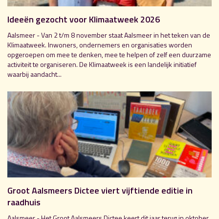
Ideeën gezocht voor Klimaatweek 2026
Aalsmeer - Van 2 t/m 8 november staat Aalsmeer in het teken van de
Klimaatweek. Inwoners, ondernemers en organisaties worden
opgeroepen om mee te denken, mee te helpen of zelf een duurzame
activiteit te organiseren. De Klimaatweek is een landelijk initiatief
waarbij aandacht...
Groot Aalsmeers Dictee viert vijftiende editie in
raadhuis
Aalsmeer - Het Groot Aalsmeers Dictee keert dit jaar terug in oktober