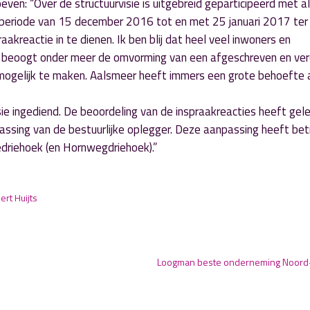
ven: “Over de structuurvisie is uitgebreid geparticipeerd met al
e periode van 15 december 2016 tot en met 25 januari 2017 ter
kreactie in te dienen. Ik ben blij dat heel veel inwoners en
e beoogt onder meer de omvorming van een afgeschreven en ve
ogelijk te maken. Aalsmeer heeft immers een grote behoefte 
sie ingediend. De beoordeling van de inspraakreacties heeft gele
sing van de bestuurlijke oplegger. Deze aanpassing heeft bet
driehoek (en Hornwegdriehoek).”
bert Huijts
Loogman beste onderneming Noord-