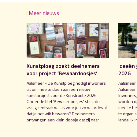
Meer nieuws
Kunstploeg zoekt deelnemers
Ideeën 
voor project ‘Bewaardoosjes’
2026
Aalsmeer - De Kunstploeg nodigt inwoners
Aalsmeer 
uit om mee te doen aan een nieuw
Aalsmeer 
kunstproject voor de Kunstroute 2026.
Inwoners,
Onder de titel ‘Bewaardoosjes' staat de
worden o
vraag centraal: wat is voor jou zo waardevol
mee te hel
dat je het wilt bewaren? Deelnemers
te organi
ontvangen een klein doosje dat zij naar...
landelijk i