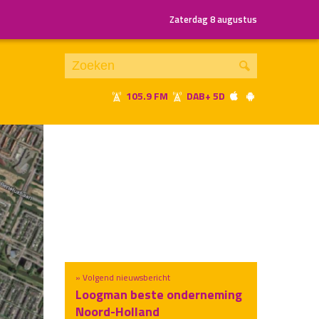
Zaterdag 8 augustus
105.9 FM
DAB+ 5D
Je luistert nu naar
uur 1 van x
«
Vorig uur
Volgend uur
»
» Volgend nieuwsbericht
Loogman beste onderneming
Noord-Holland