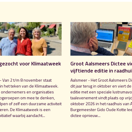
gezocht voor Klimaatweek
Groot Aalsmeers Dictee vi
vijftiende editie in raadhu
- Van 2 t/m 8 november staat
Aalsmeer - Het Groot Aalsmeers Di
in het teken van de Klimaatweek.
dit jaar terug in oktober en viert de
 ondernemers en organisaties
editie met een speciale lustrumavo
pgeroepen om mee te denken,
taalevenement vindt plaats op vrij
pen of zelf een duurzame activiteit
oktober 2026 in het raadhuis van 
seren. De Klimaatweek is een
Burgemeester Gido Oude Kotte lee
nitiatief waarbij aandacht...
dictee opnieuw...