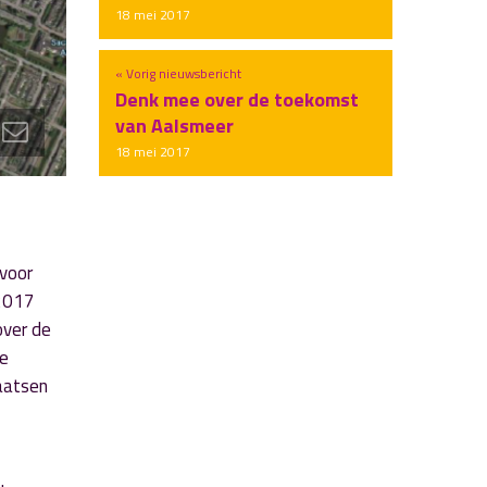
18 mei 2017
« Vorig nieuwsbericht
Denk mee over de toekomst
van Aalsmeer
18 mei 2017
 voor
 2017
over de
de
laatsen