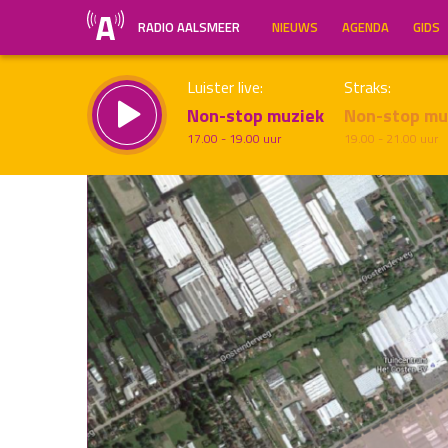
RADIO AALSMEER
NIEUWS
AGENDA
GIDS
Luister live:
Straks:
Non-stop muziek
Non-stop mu
17.00 - 19.00 uur
19.00 - 21.00 uur
Inklappen