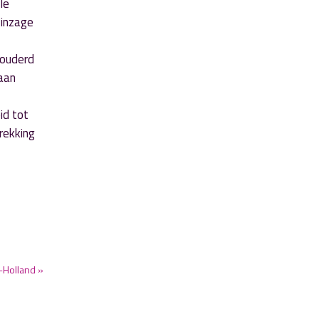
le
 inzage
rouderd
aan
id tot
rekking
Holland »