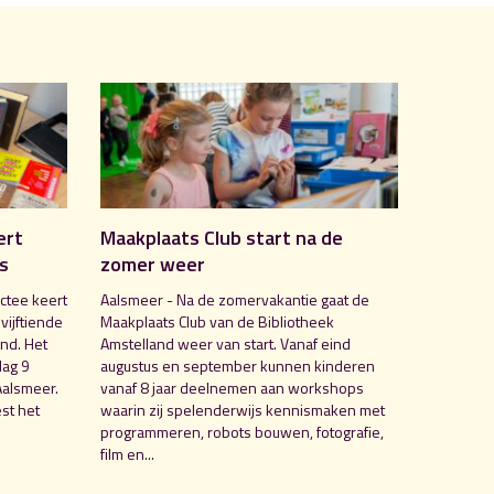
ert
Maakplaats Club start na de
is
zomer weer
ctee keert
Aalsmeer - Na de zomervakantie gaat de
 vijftiende
Maakplaats Club van de Bibliotheek
nd. Het
Amstelland weer van start. Vanaf eind
dag 9
augustus en september kunnen kinderen
Aalsmeer.
vanaf 8 jaar deelnemen aan workshops
st het
waarin zij spelenderwijs kennismaken met
programmeren, robots bouwen, fotografie,
film en...