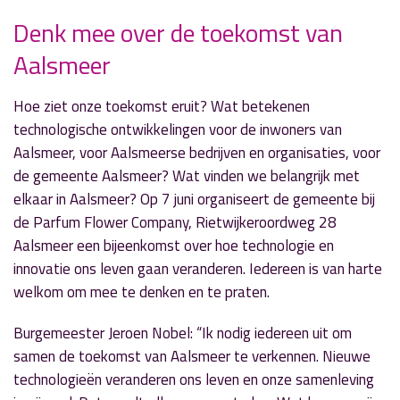
Denk mee over de toekomst van
Aalsmeer
» Volgend nieuwsbericht
Structuurvisie Landelijk Gebied Oost in de Raad
18 mei 2017
Hoe ziet onze toekomst eruit? Wat betekenen
technologische ontwikkelingen voor de inwoners van
« Vorig nieuwsbericht
Aalsmeer, voor Aalsmeerse bedrijven en organisaties, voor
RKDES en FC Aalsmeer maken beiden nog kans
de gemeente Aalsmeer? Wat vinden we belangrijk met
op promotie
elkaar in Aalsmeer? Op 7 juni organiseert de gemeente bij
16 mei 2017
de Parfum Flower Company, Rietwijkeroordweg 28
Aalsmeer een bijeenkomst over hoe technologie en
innovatie ons leven gaan veranderen. Iedereen is van harte
welkom om mee te denken en te praten.
Burgemeester Jeroen Nobel: “Ik nodig iedereen uit om
samen de toekomst van Aalsmeer te verkennen. Nieuwe
technologieën veranderen ons leven en onze samenleving