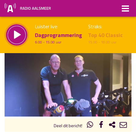
RADIO AALSMEER
Luister live:
Straks:
Dagprogrammering
Top 40 Classic
6.00 - 15.00 uur
15.00 - 18.00 uur
uur 1 van x
Vorig uur
Volgend uur
Inklappen
Deel dit bericht!