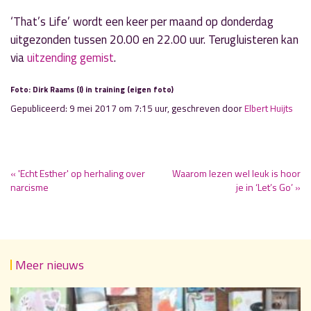
‘That’s Life’ wordt een keer per maand op donderdag
uitgezonden tussen 20.00 en 22.00 uur. Terugluisteren kan
via
uitzending gemist
.
Foto: Dirk Raams (l) in training (eigen foto)
Gepubliceerd: 9 mei 2017 om 7:15 uur, geschreven door
Elbert Huijts
« 'Echt Esther' op herhaling over
Waarom lezen wel leuk is hoor
narcisme
je in ‘Let’s Go’ »
Meer nieuws