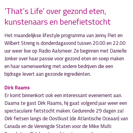
‘That’s Life’ over gezond eten,
kunstenaars en benefietstocht
» Volgend nieuwsbericht
Waarom lezen wel leuk is hoor je in ‘Let’s Go’
Het maandelijkse lifestyle programma van Jenny Piet en
9 mei 2017
Wilbert Streng is donderdagavond tussen 20.00 en 22.00
uur weer live op Radio Aalsmeer. Ze beginnen met Danielle
« Vorig nieuwsbericht
Jonker over haar passie voor gezond eten en soep maken
'Echt Esther' op herhaling over narcisme
en haar samenwerking met andere bedrijven die een
9 mei 2017
bijdrage levert aan gezonde ingrediënten.
Dirk Raams
Er komt binnenkort ook een interessant evenement aan.
Daarna te gast Dirk Raams, hij gaat volgend jaar weer een
spectaculaire fietstocht maken. Gedurende 29 dagen zal
Dirk fietsen langs de Oostkust (de Atlantische Oceaan) van
Canada en de Verenigde Staten voor de Mike Multi